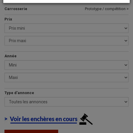
Carrosserie
Prototype / compétition >
Prix
Année
Type d'annonce