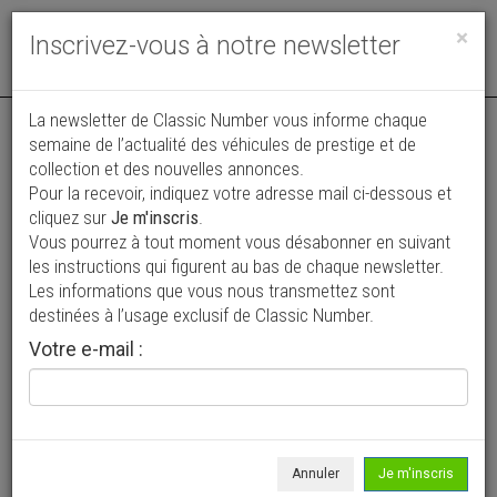
Toggle
×
Inscrivez-vous à notre newsletter
navigat
La newsletter de Classic Number vous informe chaque
semaine de l’actualité des véhicules de prestige et de
collection et des nouvelles annonces.
Pour la recevoir, indiquez votre adresse mail ci-dessous et
cliquez sur
Je m'inscris
.
Vous pourrez à tout moment vous désabonner en suivant
Vos annonces vues par
les instructions qui figurent au bas de chaque newsletter.
plus de 4 millions de collectionneurs
Les informations que vous nous transmettez sont
destinées à l’usage exclusif de Classic Number.
Ajouter une annonce
Votre e-mail :
> Rechercher un véhicule
Marque
Ford >
Annuler
Je m'inscris
Modèle
Mustang >