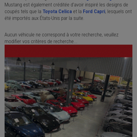
Mustang est également créditée d’avoir inspiré les designs de
coupés tels que la
Toyota Celica
et la
Ford Capri
, lesquels ont
été importés aux États-Unis par la suite.
Aucun véhicule ne correspond à votre recherche, veuillez
modifier vos critères de recherche...