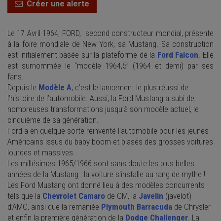
Créer une alerte
Le
17 Avril 1964
,
FORD,
second constructeur mondial, présente
à la
foire mondiale
de
New York,
sa Mustang. Sa construction
est initialement basée sur la plateforme de la
Ford Falcon
. Elle
est surnommée le “modèle 1964,5” (1964 et demi) par ses
fans.
Depuis le
Modèle A
, c’est le lancement le plus réussi de
l’histoire de l’automobile. Aussi, la Ford Mustang a subi de
nombreuses transformations jusqu’à son modèle actuel, le
cinquième de sa génération.
Ford a en quelque sorte réinventé l'automobile pour les jeunes
Américains issus du
baby boom
et blasés des grosses voitures
lourdes et massives.
Les millésimes 1965/1966 sont sans doute les plus belles
années de la Mustang : la voiture s'installe au rang de mythe !
Les Ford Mustang ont donné lieu à des modèles concurrents
tels que la
Chevrolet Camaro
de GM, la
Javelin
(javelot)
d’AMC, ainsi que la remaniée
Plymouth Barracuda
de Chrysler
et enfin la première génération de la
Dodge Challenger
. La