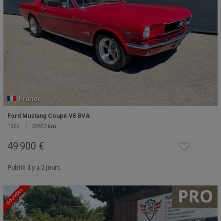
France
Ford Mustang Coupé V8 BVA
1966
32853 km
49 900 €
Publié il y a 2 jours
NOUVEAU