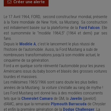
Créer une alerte
Le
17 Avril 1964
,
FORD,
second constructeur mondial, présente
à la
foire mondiale
de
New York,
sa Mustang. Sa construction
est initialement basée sur la plateforme de la
Ford Falcon
. Elle
est surnommée le “modèle 1964,5” (1964 et demi) par ses
fans.
Depuis le
Modèle A
, c’est le lancement le plus réussi de
l’histoire de l’automobile. Aussi, la Ford Mustang a subi de
nombreuses transformations jusqu’à son modèle actuel, le
cinquième de sa génération.
Ford a en quelque sorte réinventé l'automobile pour les jeunes
Américains issus du
baby boom
et blasés des grosses voitures
lourdes et massives.
Les millésimes 1965/1966 sont sans doute les plus belles
années de la Mustang : la voiture s'installe au rang de mythe !
Les Ford Mustang ont donné lieu à des modèles concurrents
tels que la
Chevrolet Camaro
de GM, la
Javelin
(javelot)
d’AMC, ainsi que la remaniée
Plymouth Barracuda
de Chrysler
et enfin la première génération de la
Dodge Challenger
. La