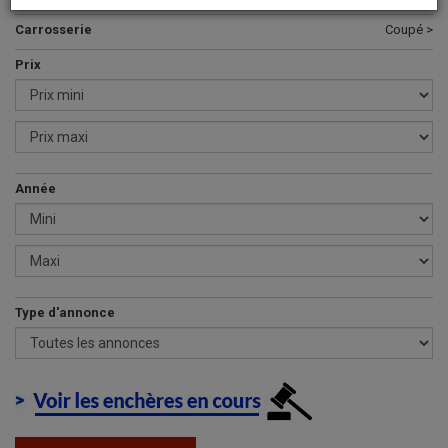
Carrosserie
Coupé >
Prix
Année
Type d'annonce