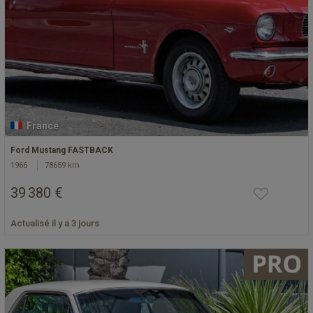
France
Ford Mustang FASTBACK
1966
78659 km
39 380 €
Actualisé il y a 3 jours