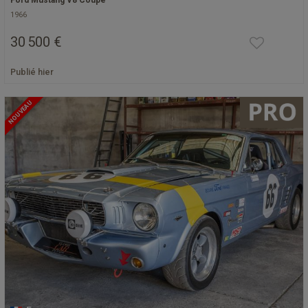
Ford Mustang V8 Coupé
1966
30 500 €
Publié hier
NOUVEAU