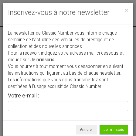
Toggle
×
Inscrivez-vous à notre newsletter
navigat
La newsletter de Classic Number vous informe chaque
semaine de l’actualité des véhicules de prestige et de
collection et des nouvelles annonces.
Pour la recevoir, indiquez votre adresse mail ci-dessous et
cliquez sur
Je m'inscris
.
Vous pourrez à tout moment vous désabonner en suivant
Vos annonces vues par
les instructions qui figurent au bas de chaque newsletter.
plus de 4 millions de collectionneurs
Les informations que vous nous transmettez sont
destinées à l’usage exclusif de Classic Number.
Ajouter une annonce
Votre e-mail :
> Rechercher un véhicule
Marque
Ford >
Annuler
Je m'inscris
Modèle
Mustang >