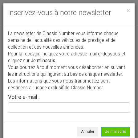
Toggle
×
Inscrivez-vous à notre newsletter
navigat
La newsletter de Classic Number vous informe chaque
semaine de l’actualité des véhicules de prestige et de
collection et des nouvelles annonces.
Pour la recevoir, indiquez votre adresse mail ci-dessous et
cliquez sur
Je m'inscris
.
Vous pourrez à tout moment vous désabonner en suivant
Vos annonces vues par
les instructions qui figurent au bas de chaque newsletter.
plus de 4 millions de collectionneurs
Les informations que vous nous transmettez sont
destinées à l’usage exclusif de Classic Number.
Ajouter une annonce
Votre e-mail :
> Rechercher un véhicule
Marque
Porsche >
Annuler
Je m'inscris
Modèle
911 >