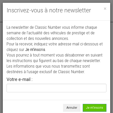
Toggle
×
Inscrivez-vous à notre newsletter
navigat
La newsletter de Classic Number vous informe chaque
semaine de l’actualité des véhicules de prestige et de
collection et des nouvelles annonces.
Pour la recevoir, indiquez votre adresse mail ci-dessous et
cliquez sur
Je m'inscris
.
Vous pourrez à tout moment vous désabonner en suivant
Vos annonces vues par
les instructions qui figurent au bas de chaque newsletter.
plus de 4 millions de collectionneurs
Les informations que vous nous transmettez sont
destinées à l’usage exclusif de Classic Number.
Ajouter une annonce
Votre e-mail :
> Rechercher un véhicule
Marque
Porsche >
Annuler
Je m'inscris
Modèle
911 >