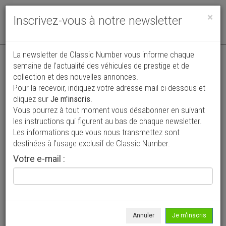
Toggle
×
Inscrivez-vous à notre newsletter
navigat
La newsletter de Classic Number vous informe chaque
semaine de l’actualité des véhicules de prestige et de
collection et des nouvelles annonces.
Pour la recevoir, indiquez votre adresse mail ci-dessous et
cliquez sur
Je m'inscris
.
Vous pourrez à tout moment vous désabonner en suivant
Vos annonces vues par
les instructions qui figurent au bas de chaque newsletter.
plus de 4 millions de collectionneurs
Les informations que vous nous transmettez sont
destinées à l’usage exclusif de Classic Number.
Ajouter une annonce
Votre e-mail :
> Rechercher un véhicule
Marque
Toyota >
Annuler
Je m'inscris
Modèle
Land Cruiser >