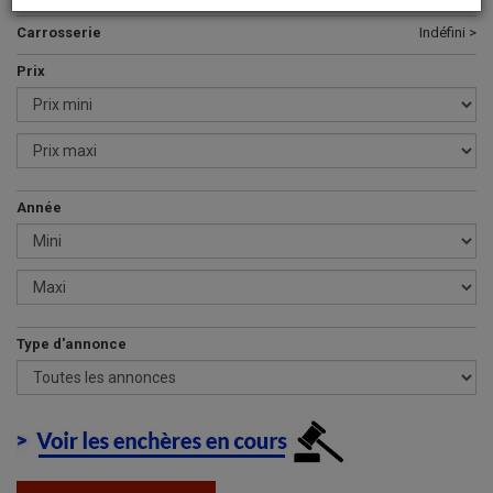
Carrosserie
Indéfini >
Prix
Année
Type d'annonce