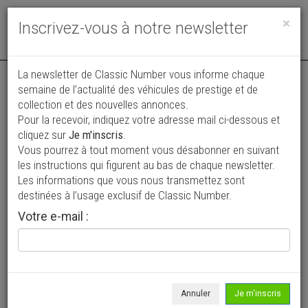
Toggle
×
Inscrivez-vous à notre newsletter
navigat
La newsletter de Classic Number vous informe chaque
semaine de l’actualité des véhicules de prestige et de
collection et des nouvelles annonces.
Pour la recevoir, indiquez votre adresse mail ci-dessous et
cliquez sur
Je m'inscris
.
Vous pourrez à tout moment vous désabonner en suivant
Vos annonces vues par
les instructions qui figurent au bas de chaque newsletter.
plus de 4 millions de collectionneurs
Les informations que vous nous transmettez sont
destinées à l’usage exclusif de Classic Number.
Ajouter une annonce
Votre e-mail :
> Rechercher un véhicule
Marque
Chevrolet >
Annuler
Je m'inscris
Modèle
Corvette >