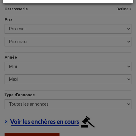
Carrosserie
Berline >
Prix
Année
Type d'annonce