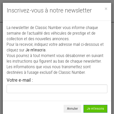
Toggle
×
Inscrivez-vous à notre newsletter
navigat
La newsletter de Classic Number vous informe chaque
semaine de l’actualité des véhicules de prestige et de
collection et des nouvelles annonces.
Pour la recevoir, indiquez votre adresse mail ci-dessous et
cliquez sur
Je m'inscris
.
Vous pourrez à tout moment vous désabonner en suivant
Vos annonces vues par
les instructions qui figurent au bas de chaque newsletter.
plus de 4 millions de collectionneurs
Les informations que vous nous transmettez sont
destinées à l’usage exclusif de Classic Number.
Ajouter une annonce
Votre e-mail :
> Rechercher un véhicule
Marque
Chevrolet >
Annuler
Je m'inscris
Modèle
Corvette >