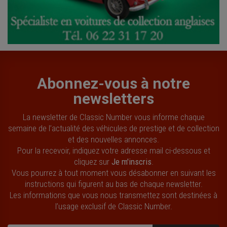
Abonnez-vous à notre
newsletters
La newsletter de Classic Number vous informe chaque
semaine de l’actualité des véhicules de prestige et de collection
et des nouvelles annonces.
Pour la recevoir, indiquez votre adresse mail ci-dessous et
cliquez sur
Je m'inscris
.
Vous pourrez à tout moment vous désabonner en suivant les
instructions qui figurent au bas de chaque newsletter.
Les informations que vous nous transmettez sont destinées à
l’usage exclusif de Classic Number.