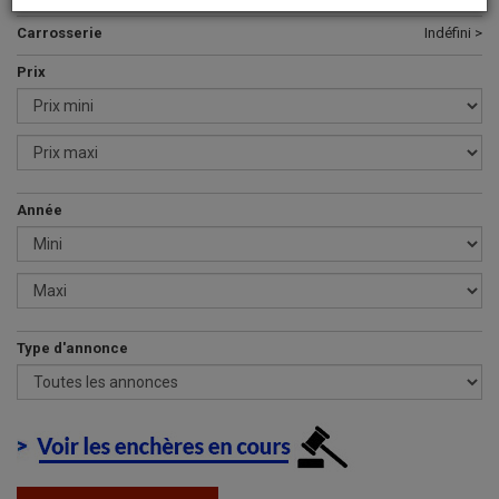
Carrosserie
Indéfini >
Prix
Année
Type d'annonce