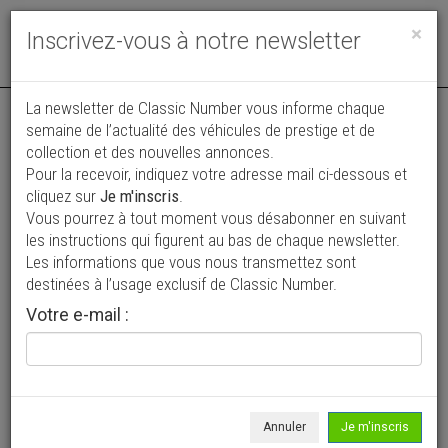
Toggle
×
Inscrivez-vous à notre newsletter
navigat
La newsletter de Classic Number vous informe chaque
semaine de l’actualité des véhicules de prestige et de
collection et des nouvelles annonces.
Pour la recevoir, indiquez votre adresse mail ci-dessous et
cliquez sur
Je m'inscris
.
Vous pourrez à tout moment vous désabonner en suivant
Vos annonces vues par
les instructions qui figurent au bas de chaque newsletter.
plus de 4 millions de collectionneurs
Les informations que vous nous transmettez sont
destinées à l’usage exclusif de Classic Number.
Ajouter une annonce
Votre e-mail :
> Rechercher un véhicule
Marque
Toutes >
Annuler
Je m'inscris
Modèle
Tous >