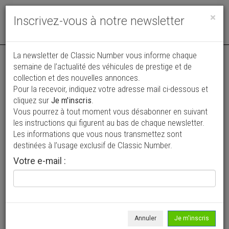
Toggle
×
Inscrivez-vous à notre newsletter
navigat
La newsletter de Classic Number vous informe chaque
semaine de l’actualité des véhicules de prestige et de
collection et des nouvelles annonces.
Pour la recevoir, indiquez votre adresse mail ci-dessous et
cliquez sur
Je m'inscris
.
Vous pourrez à tout moment vous désabonner en suivant
Vos annonces vues par
les instructions qui figurent au bas de chaque newsletter.
plus de 4 millions de collectionneurs
Les informations que vous nous transmettez sont
destinées à l’usage exclusif de Classic Number.
Ajouter une annonce
Votre e-mail :
> Rechercher un véhicule
Marque
Studebaker >
Annuler
Je m'inscris
Modèle
Tous >