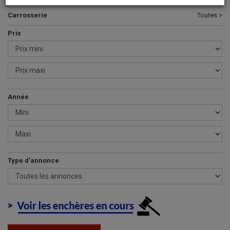
Carrosserie
Toutes >
Prix
Année
Type d'annonce