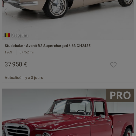
Belgium
Studebaker Avanti R2 Supercharged \'63 CH2435
1963
57752 mi
37 950 €
Actualisé il y a 3 jours