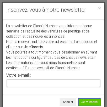
Toggle
×
Inscrivez-vous à notre newsletter
navigat
La newsletter de Classic Number vous informe chaque
semaine de l’actualité des véhicules de prestige et de
collection et des nouvelles annonces.
Pour la recevoir, indiquez votre adresse mail ci-dessous et
cliquez sur
Je m'inscris
.
Vous pourrez à tout moment vous désabonner en suivant
Vos annonces vues par
les instructions qui figurent au bas de chaque newsletter.
plus de 4 millions de collectionneurs
Les informations que vous nous transmettez sont
destinées à l’usage exclusif de Classic Number.
Ajouter une annonce
Votre e-mail :
> Rechercher un véhicule
Marque
Brewster >
Annuler
Je m'inscris
Modèle
Tous >