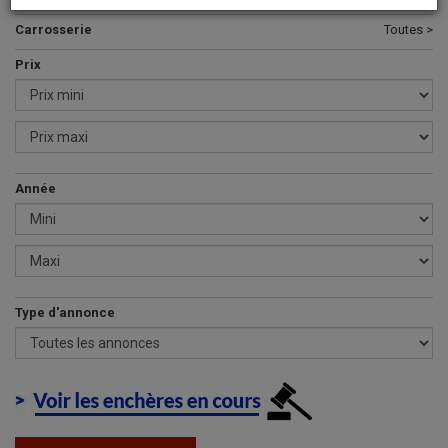
Carrosserie
Toutes >
Prix
Année
Type d'annonce