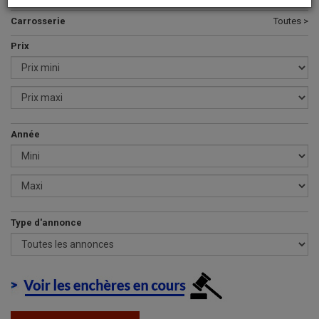
Carrosserie
Toutes >
Prix
Année
Type d'annonce