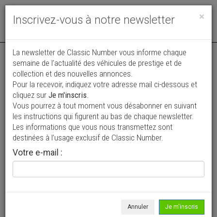
Toggle
×
Inscrivez-vous à notre newsletter
navigat
La newsletter de Classic Number vous informe chaque
semaine de l’actualité des véhicules de prestige et de
collection et des nouvelles annonces.
Pour la recevoir, indiquez votre adresse mail ci-dessous et
cliquez sur
Je m'inscris
.
Vous pourrez à tout moment vous désabonner en suivant
Vos annonces vues par
les instructions qui figurent au bas de chaque newsletter.
plus de 4 millions de collectionneurs
Les informations que vous nous transmettez sont
destinées à l’usage exclusif de Classic Number.
Ajouter une annonce
Votre e-mail :
> Rechercher un véhicule
Marque
Donnet >
Annuler
Je m'inscris
Modèle
Tous >