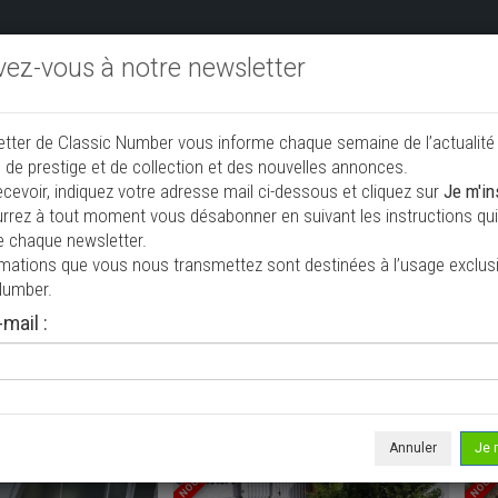
ivez-vous à notre newsletter
endre aux enchères
Annonceurs PRO
Annuaire des collec
etter de Classic Number vous informe chaque semaine de l’actualité
jouter une annonce
 de prestige et de collection et des nouvelles annonces.
ecevoir, indiquez votre adresse mail ci-dessous et cliquez sur
Je m'in
rrez à tout moment vous désabonner en suivant les instructions qui 
ion à vendre
e chaque newsletter.
rmations que vous nous transmettez sont destinées à l’usage exclusi
Number.
mail :
Annuler
Je 
NOUVEAU
NOUV