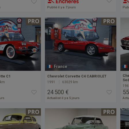
s
Publié il y a 7 jours
Publ
France
Che
tte C1
Chevrolet Corvette C4 CABRIOLET
Sed
 km
1991
63029 km
196
24 500 €
55
ours
Actualisé il y a 5 jours
Actu