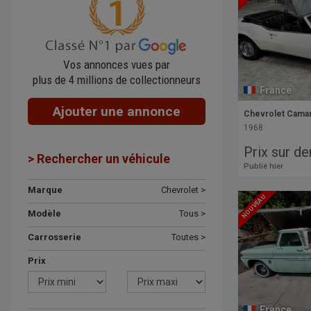
Vos annonces vues par
plus de 4 millions de collectionneurs
France
Ajouter une annonce
Chevrolet Camar
1968
Prix sur d
> Rechercher un véhicule
Publié hier
Marque
Chevrolet >
NOUVEAU
Modèle
Tous >
Carrosserie
Toutes >
Prix
France