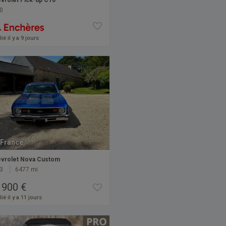
vrolet Pick-up C10
0
ié il y a 9 jours
France
vrolet Nova Custom
3
6477 mi
 900 €
ié il y a 11 jours