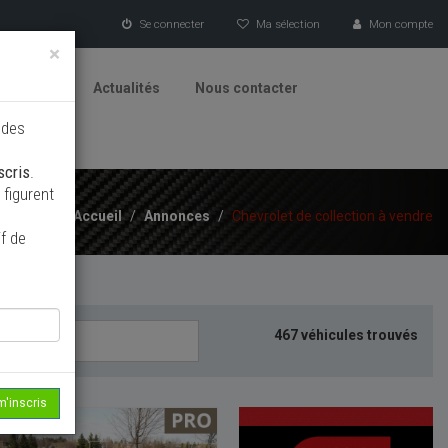
Se connecter
Ma sélection
Mon compte
×
tionneurs
Actualités
Nous contacter
 des
scris
.
figurent
Accueil
/
Annonces
/
Chevrolet de collection à vendre
f de
467 véhicules trouvés
m'inscris
EAU