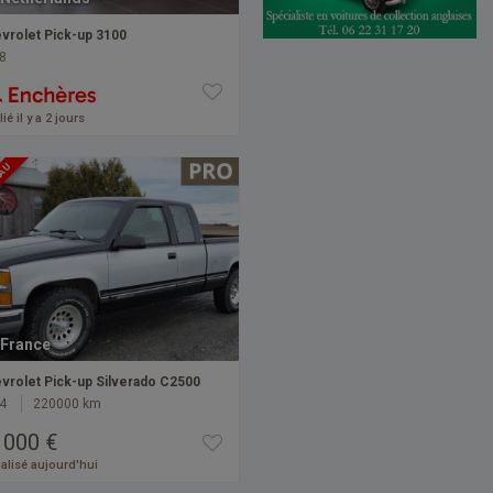
vrolet Pick-up 3100
8
ié il y a 2 jours
EAU
France
vrolet Pick-up Silverado C2500
4
220000 km
 000 €
alisé aujourd'hui