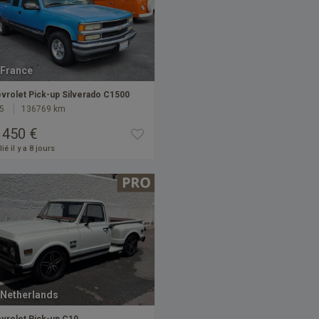
France
vrolet Pick-up Silverado C1500
5
136769 km
 450 €
ié il y a 8 jours
Netherlands