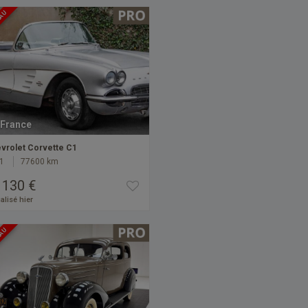
EAU
France
vrolet Corvette C1
1
77600 km
 130 €
alisé hier
EAU