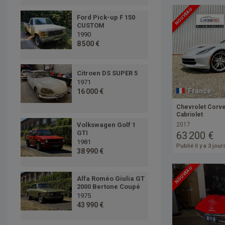
NOUVEAU
Ford Pick-up F 150
CUSTOM
1990
8 500 €
Citroen DS SUPER 5
1971
France
16 000 €
Chevrolet Corve
Cabriolet
2017
Volkswagen Golf 1
GTI
63 200 €
1981
Publié il y a 3 jour
38 990 €
NOUVEAU
Alfa Roméo Giulia GT
2000 Bertone Coupé
1975
43 990 €