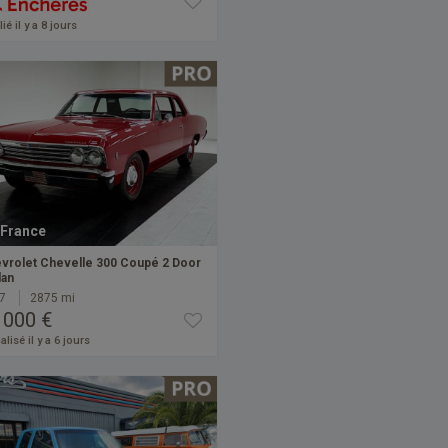
ié il y a 8 jours
France
vrolet Chevelle 300 Coupé 2 Door
an
7
2875 mi
 000 €
alisé il y a 6 jours