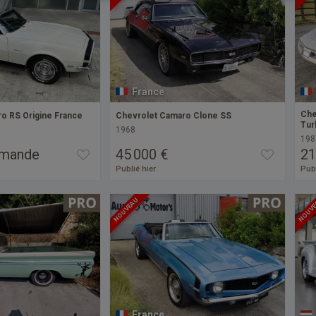
France
Che
o RS Origine France
Chevrolet Camaro Clone SS
Tur
1968
198
emande
45 000 €
21
Publié hier
Publ
NOUVEAU
NOUV
France