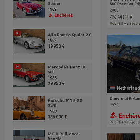
Spider
500 Pace Car Edi
1962
2008
49 900 €
Publié il y a 8 jour
Alfa Roméo Spider 2.0
1992
19 950 €
Mercedes-Benz SL
560
1988
29 950 €
Netherland
Chevrolet El Ca
Porsche 911 2.0 S
1979
SWB
1968
135 000 €
Publié il y a 9 jour
MG B Pull-door-
handle