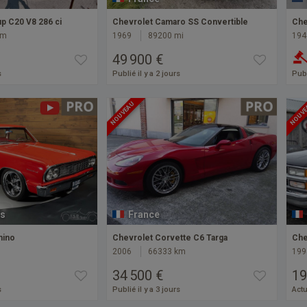
p C20 V8 286 ci
Chevrolet Camaro SS Convertible
Che
km
1969
89200 mi
194
49 900 €
s
Publié il y a 2 jours
Publ
NOUVEAU
NOUV
s
France
mino
Chevrolet Corvette C6 Targa
Che
2006
66333 km
199
34 500 €
19
s
Publié il y a 3 jours
Actu