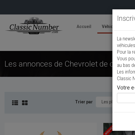
Inscr
Accueil
Véhicules
V
La newsl
A
véhicules
Pour la r
Vous pou
Les annonces de Chevrolet de collect
au bas d
Les info
Classic 
Votre e-
Trier par
NOUVEAU