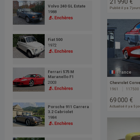
21 990 €
Volvo 240 GL Estate
Publié il y a 7 jour
1988
Fiat 500
1972
Ferrari 575 M
France
Maranello F1
2003
Chevrolet Corve
1961
117500
69 000 €
Porsche 911 Carrera
Actualisé il y a 5 j
3.2 Cabriolet
1984