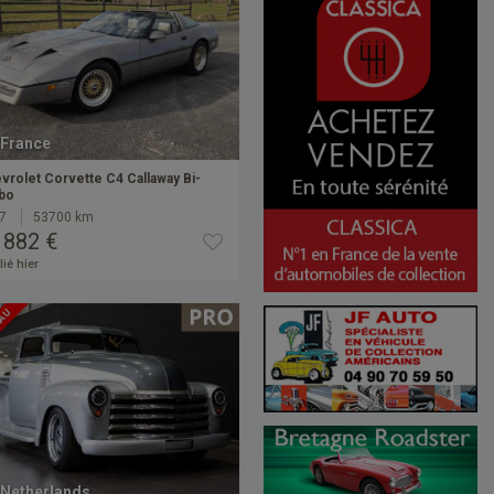
France
vrolet Corvette C4 Callaway Bi-
bo
7
53700 km
 882 €
ié hier
EAU
Netherlands