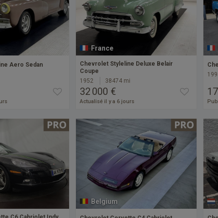
France
Chevrolet Styleline Deluxe Belair
line Aero Sedan
Che
Coupe
199
1952
38474 mi
32 000 €
17
ours
Actualisé il y a 6 jours
Publ
Belgium
te C6 Cabriolet Indy