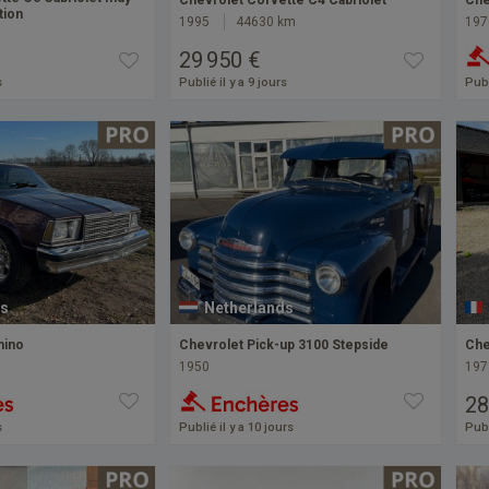
Chevrolet Corvette C4 Cabriolet
Che
tion
1995
44630 km
197
29 950 €
s
Publié il y a 9 jours
Publ
s
Netherlands
mino
Chevrolet Pick-up 3100 Stepside
Che
1950
197
28
s
Publié il y a 10 jours
Publ