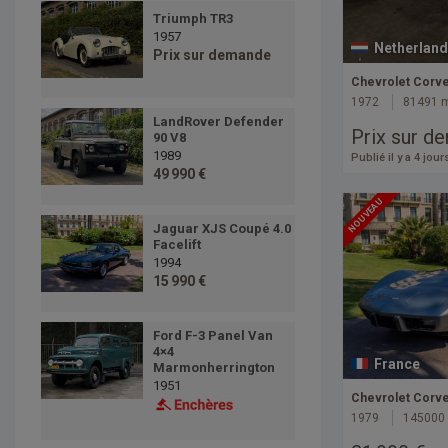
Triumph TR3
1957
Netherland
Prix sur demande
Chevrolet Corve
1972
81491 
LandRover Defender
Prix sur d
90 V8
1989
Publié il y a 4 jour
49 990 €
NOUVEAU
Jaguar XJS Coupé 4.0
Facelift
1994
15 990 €
Ford F-3 Panel Van
4×4
France
Marmonherrington
1951
Chevrolet Corve
1979
145000