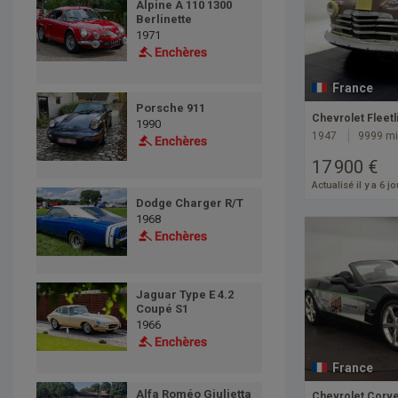
Alpine A 110 1300
Berlinette
1971
France
Porsche 911
Chevrolet Fleet
1990
1947
9999 mi
17 900 €
Actualisé il y a 6 j
Dodge Charger R/T
1968
Jaguar Type E 4.2
Coupé S1
1966
France
Alfa Roméo Giulietta
Chevrolet Corvet