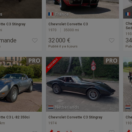
s
France
Che
tte C3 Stingray
Chevrolet Corvette C3
Sed
mi
1970
35000 mi
193
emande
32 000 €
34
s
Publié il y a 6 jours
Publ
NOUVEAU
Netherlands
tte C3 L-82 350ci
Chevrolet Corvette C3 Stingray
Che
 km
1974
193