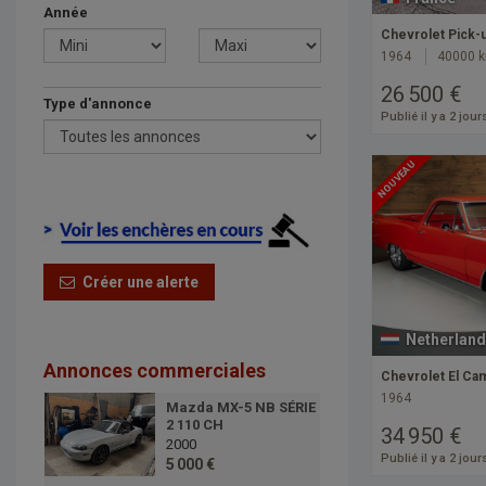
Année
Chevrolet Pick-u
1964
40000 
26 500 €
Type d'annonce
Publié il y a 2 jour
NOUVEAU
Créer une alerte
Netherland
Annonces commerciales
Chevrolet El Ca
1964
Mazda MX-5 NB SÉRIE
2 110 CH
34 950 €
2000
Publié il y a 2 jour
5 000 €