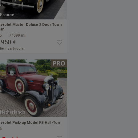
France
vrolet Master Deluxe 2 Door Town
an
5
74099 mi
 950 €
ié il y a 6 jours
Netherlands
vrolet Pick-up Model FB Half-Ton
6