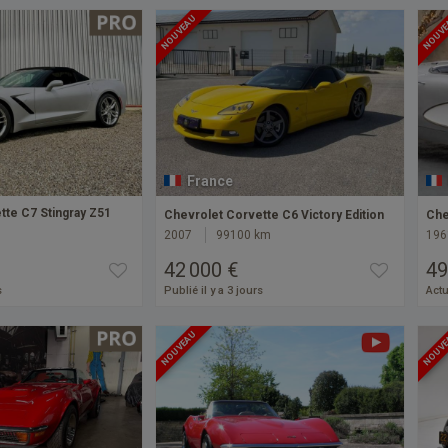
NOUVEAU
NOUV
France
tte C7 Stingray Z51
Chevrolet Corvette C6 Victory Edition
Che
2007
99100 km
196
42 000 €
49
s
Publié il y a 3 jours
Actu
NOUVEAU
NOUV