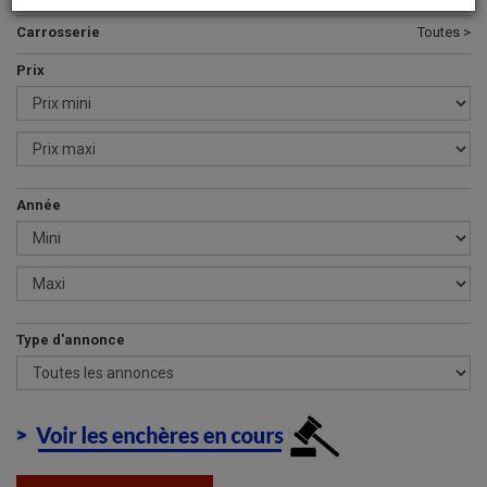
Carrosserie
Toutes >
Prix
Année
Type d'annonce