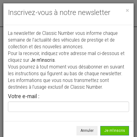
Toggle
×
Inscrivez-vous à notre newsletter
navigat
La newsletter de Classic Number vous informe chaque
semaine de l’actualité des véhicules de prestige et de
collection et des nouvelles annonces.
Pour la recevoir, indiquez votre adresse mail ci-dessous et
cliquez sur
Je m'inscris
.
Vous pourrez à tout moment vous désabonner en suivant
Vos annonces vues par
les instructions qui figurent au bas de chaque newsletter.
plus de 4 millions de collectionneurs
Les informations que vous nous transmettez sont
destinées à l’usage exclusif de Classic Number.
Ajouter une annonce
Votre e-mail :
> Rechercher un véhicule
Marque
Chevrolet >
Annuler
Je m'inscris
Modèle
De luxe >