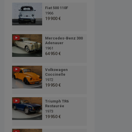
Fiat 500 110F
1966
19 900 €
Mercedes-Benz 300
Adenauer
1961
64 950 €
Volkswagen
Coccinelle
1972
19 950 €
Triumph TR6
Restaurée
1973
19 950 €