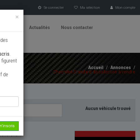
Se connecter
Ma sélection
Mon compte
×
tionneurs
Actualités
Nous contacter
 des
scris
.
figurent
Accueil
/
Annonces
/
Chevrolet Standard de collection à vendre
f de
Aucun véhicule trouvé
m'inscris
echerche...