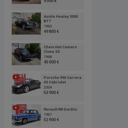
9 990 €
Austin Healey 3000
BT7
1960
49 800 €
Chevrolet Camaro
Clone SS
1968
45 000 €
Porsche 996 Carrera
4S Cabriolet
2004
53 900 €
Renault R8 Gordini
1967
52 900 €