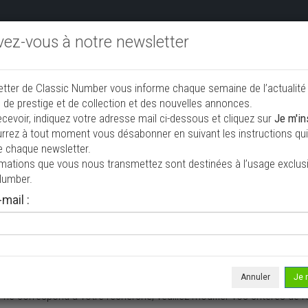
ivez-vous à notre newsletter
endre aux enchères
Annonceurs PRO
Annuaire des collec
etter de Classic Number vous informe chaque semaine de l’actualité
jouter une annonce
 de prestige et de collection et des nouvelles annonces.
ecevoir, indiquez votre adresse mail ci-dessous et cliquez sur
Je m'in
rrez à tout moment vous désabonner en suivant les instructions qui 
e collection à vendre
e chaque newsletter.
rmations que vous nous transmettez sont destinées à l’usage exclusi
Number.
mail :
Annuler
Je 
 ne correspond à votre recherche, veuillez modifier vos critères de r