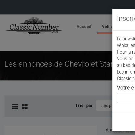
Inscr
Accueil
Véhicules
V
La newsl
A
véhicules
Pour la r
Vous pou
Les annonces de Chevrolet Standard d
au bas d
Les info
Classic 
Votre e-
Trier par
Aucun véhicule