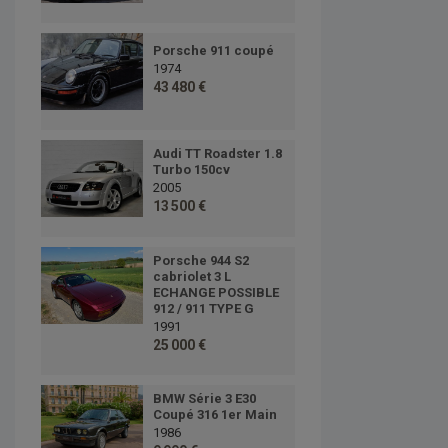
Porsche 911 coupé
1974
43 480 €
Audi TT Roadster 1.8
Turbo 150cv
2005
13 500 €
Porsche 944 S2
cabriolet 3 L
ECHANGE POSSIBLE
912 / 911 TYPE G
1991
25 000 €
BMW Série 3 E30
Coupé 316 1er Main
1986