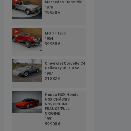
Mercedes-Benz 250
1978
19 950 €
MG TF 1250
1954
39 950 €
Chevrolet Corvette C4
Callaway Bi-Turbo
1987
21 882 €
Honda NSX Honda
NSX CHÂSSIS
N°8/ORIGINE
FRANCE/FULL
ORIGINE
1991
99 900 €