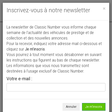
Toggle
×
Inscrivez-vous à notre newsletter
navigat
La newsletter de Classic Number vous informe chaque
semaine de l’actualité des véhicules de prestige et de
collection et des nouvelles annonces.
Pour la recevoir, indiquez votre adresse mail ci-dessous et
cliquez sur
Je m'inscris
.
Vous pourrez à tout moment vous désabonner en suivant
Vos annonces vues par
les instructions qui figurent au bas de chaque newsletter.
plus de 4 millions de collectionneurs
Les informations que vous nous transmettez sont
destinées à l’usage exclusif de Classic Number.
Ajouter une annonce
Votre e-mail :
> Rechercher un véhicule
Marque
Chevrolet >
Annuler
Je m'inscris
Modèle
Suburban >