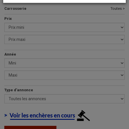
Carrosserie
Toutes >
Prix
Année
Type d'annonce