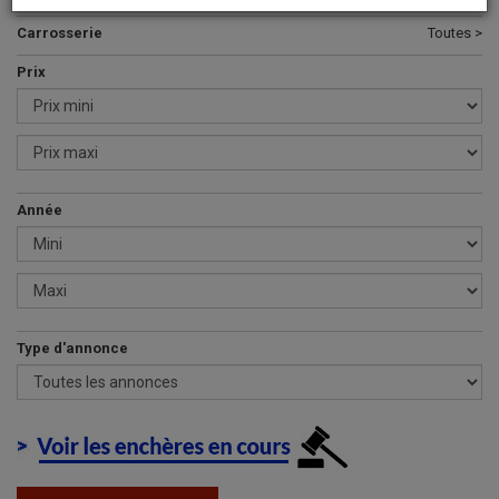
Carrosserie
Toutes >
Prix
Année
Type d'annonce