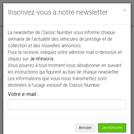
Toggle
×
Inscrivez-vous à notre newsletter
navigat
La newsletter de Classic Number vous informe chaque
semaine de l’actualité des véhicules de prestige et de
collection et des nouvelles annonces.
Pour la recevoir, indiquez votre adresse mail ci-dessous et
cliquez sur
Je m'inscris
.
Vous pourrez à tout moment vous désabonner en suivant
Vos annonces vues par
les instructions qui figurent au bas de chaque newsletter.
plus de 4 millions de collectionneurs
Les informations que vous nous transmettez sont
destinées à l’usage exclusif de Classic Number.
Ajouter une annonce
Votre e-mail :
> Rechercher un véhicule
Marque
Buire >
Annuler
Je m'inscris
Modèle
Tous >