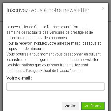
Toggle
×
Inscrivez-vous à notre newsletter
navigat
La newsletter de Classic Number vous informe chaque
semaine de l’actualité des véhicules de prestige et de
collection et des nouvelles annonces.
Pour la recevoir, indiquez votre adresse mail ci-dessous et
cliquez sur
Je m'inscris
.
Vous pourrez à tout moment vous désabonner en suivant
Vos annonces vues par
les instructions qui figurent au bas de chaque newsletter.
plus de 4 millions de collectionneurs
Les informations que vous nous transmettez sont
destinées à l’usage exclusif de Classic Number.
Ajouter une annonce
Votre e-mail :
> Rechercher un véhicule
Marque
Monica >
Annuler
Je m'inscris
Modèle
Tous >