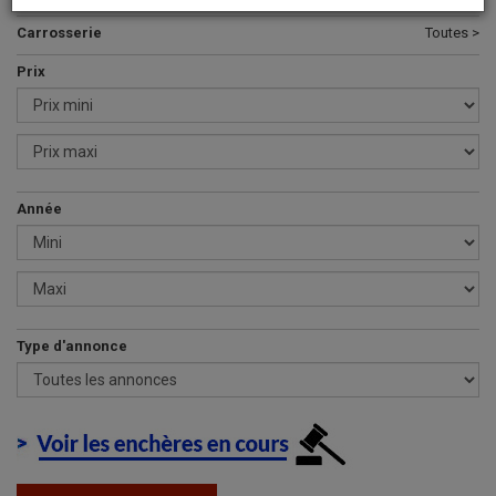
Carrosserie
Toutes >
Prix
Année
Type d'annonce