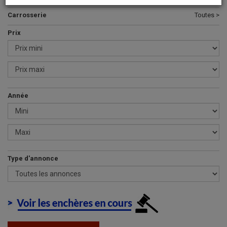
Carrosserie
Toutes >
Prix
Année
Type d'annonce