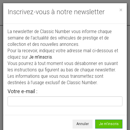
Toggle
×
Inscrivez-vous à notre newsletter
navigat
La newsletter de Classic Number vous informe chaque
semaine de l’actualité des véhicules de prestige et de
collection et des nouvelles annonces.
Pour la recevoir, indiquez votre adresse mail ci-dessous et
cliquez sur
Je m'inscris
.
Vous pourrez à tout moment vous désabonner en suivant
Vos annonces vues par
les instructions qui figurent au bas de chaque newsletter.
plus de 4 millions de collectionneurs
Les informations que vous nous transmettez sont
destinées à l’usage exclusif de Classic Number.
Ajouter une annonce
Votre e-mail :
> Rechercher un véhicule
Marque
Ligier >
Annuler
Je m'inscris
Modèle
Tous >