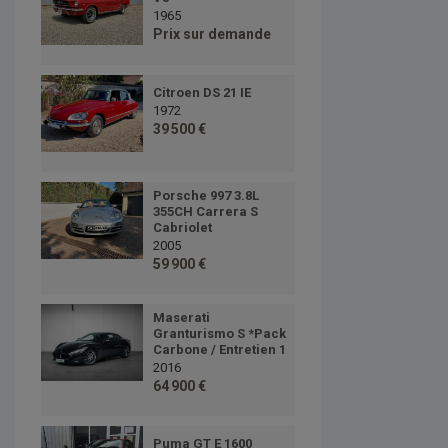
1965
Prix sur demande
Citroen DS 21 IE
1972
39 500 €
Porsche 997 3.8L
355CH Carrera S
Cabriolet
2005
59 900 €
Maserati
Granturismo S *Pack
Carbone / Entretien 1
2016
64 900 €
Puma GT E 1600