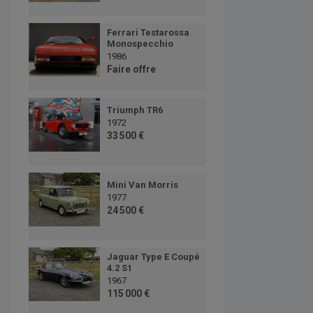
Ferrari Testarossa
Monospecchio
1986
Faire offre
Triumph TR6
1972
33 500 €
Mini Van Morris
1977
24 500 €
Jaguar Type E Coupé
4.2 S1
1967
115 000 €