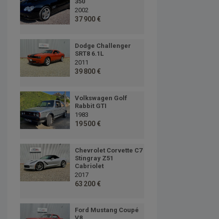
350
2002
37 900 €
Dodge Challenger
SRT8 6.1L
2011
39 800 €
Volkswagen Golf
Rabbit GTI
1983
19 500 €
Chevrolet Corvette C7
Stingray Z51
Cabriolet
2017
63 200 €
Ford Mustang Coupé
V8