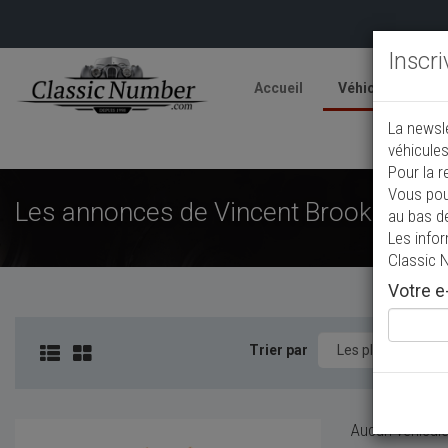
Inscr
Accueil
Véhicules
V
La newsl
A
véhicules
Pour la r
Vous pou
Les annonces de Vincent Brooklands d
au bas d
Les info
Classic 
Votre e-
Trier par
Aucun véhicule