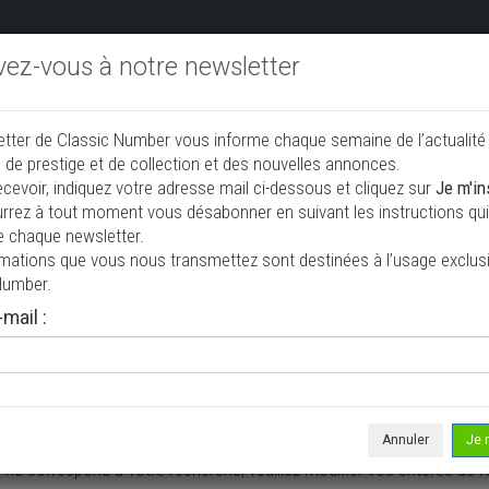
ivez-vous à notre newsletter
endre aux enchères
Annonceurs PRO
Annuaire des collec
etter de Classic Number vous informe chaque semaine de l’actualité
jouter une annonce
 de prestige et de collection et des nouvelles annonces.
ecevoir, indiquez votre adresse mail ci-dessous et cliquez sur
Je m'in
rrez à tout moment vous désabonner en suivant les instructions qui 
e collection à vendre
e chaque newsletter.
rmations que vous nous transmettez sont destinées à l’usage exclusi
Number.
mail :
Annuler
Je 
 ne correspond à votre recherche, veuillez modifier vos critères de r