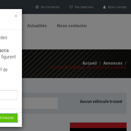
Se connecter
Ma sélection
Mon compte
×
tionneurs
Actualités
Nous contacter
 des
scris
.
figurent
Accueil
/
Annonces
/
Vincent Brooklands de collection à vendre
f de
Aucun véhicule trouvé
m'inscris
echerche...