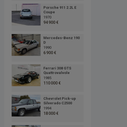
Porsche 911 2.2L E
Coupe
1970
94 900 €
Mercedes-Benz 190
D
1990
6 900 €
Ferrari 308 GTS
Quattrovalvole
1985
110 000 €
Chevrolet Pick-up
Silverado C2500
1994
18 000 €