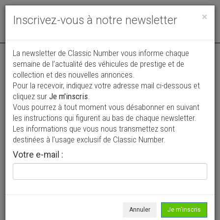
Toggle
×
Inscrivez-vous à notre newsletter
navigat
La newsletter de Classic Number vous informe chaque
semaine de l’actualité des véhicules de prestige et de
collection et des nouvelles annonces.
Pour la recevoir, indiquez votre adresse mail ci-dessous et
cliquez sur
Je m'inscris
.
Vous pourrez à tout moment vous désabonner en suivant
Vos annonces vues par
les instructions qui figurent au bas de chaque newsletter.
plus de 4 millions de collectionneurs
Les informations que vous nous transmettez sont
destinées à l’usage exclusif de Classic Number.
Ajouter une annonce
Votre e-mail :
> Rechercher un véhicule
Marque
Hudson >
Annuler
Je m'inscris
Modèle
Tous >