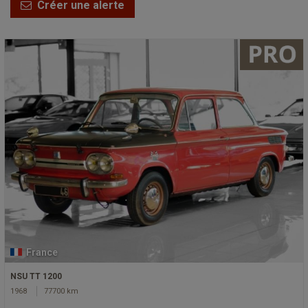
Créer une alerte
France
NSU TT 1200
1968
77700 km