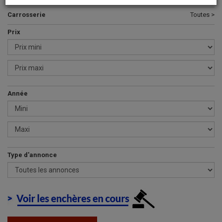
Carrosserie
Toutes >
Prix
Année
Type d'annonce