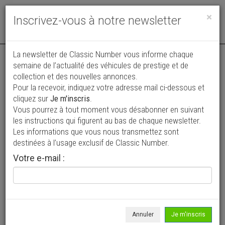
Toggle
×
Inscrivez-vous à notre newsletter
navigat
La newsletter de Classic Number vous informe chaque
semaine de l’actualité des véhicules de prestige et de
collection et des nouvelles annonces.
Pour la recevoir, indiquez votre adresse mail ci-dessous et
cliquez sur
Je m'inscris
.
Vous pourrez à tout moment vous désabonner en suivant
Vos annonces vues par
les instructions qui figurent au bas de chaque newsletter.
plus de 4 millions de collectionneurs
Les informations que vous nous transmettez sont
destinées à l’usage exclusif de Classic Number.
Ajouter une annonce
Votre e-mail :
> Rechercher un véhicule
Marque
NSU >
Annuler
Je m'inscris
Modèle
Tous >