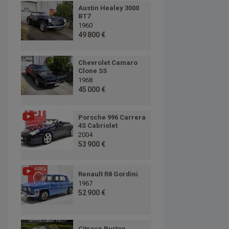
Austin Healey 3000
BT7
1960
49 800 €
Chevrolet Camaro
Clone SS
1968
45 000 €
Porsche 996 Carrera
4S Cabriolet
2004
53 900 €
Renault R8 Gordini
1967
52 900 €
Citroen Burton