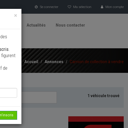
Se connecter
Ma sélection
Mon compte
×
tionneurs
Actualités
Nous contacter
 des
scris
.
figurent
Accueil
/
Annonces
/
Camion de collection à vendre
f de
1 véhicule trouvé
m'inscris