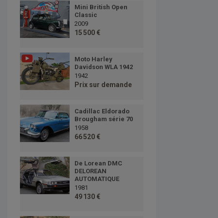
Mini British Open
Classic
2009
15 500 €
Moto Harley
Davidson WLA 1942
1942
Prix sur demande
Cadillac Eldorado
Brougham série 70
1958
66 520 €
De Lorean DMC
DELOREAN
AUTOMATIQUE
1981
49 130 €