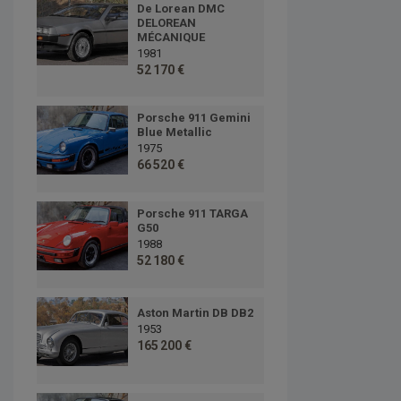
De Lorean DMC
DELOREAN
MÉCANIQUE
1981
52 170 €
Porsche 911 Gemini
Blue Metallic
1975
66 520 €
Porsche 911 TARGA
G50
1988
52 180 €
Aston Martin DB DB2
1953
165 200 €