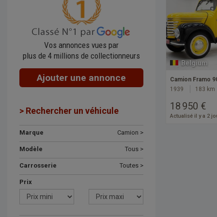
Vos annonces vues par
plus de 4 millions de collectionneurs
Belgium
Ajouter une annonce
Camion Framo 9
1939
183 km
18 950 €
> Rechercher un véhicule
Actualisé il y a 2 j
Marque
Camion >
Modèle
Tous >
Carrosserie
Toutes >
Prix