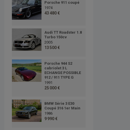
Porsche 911 coupé
1974
43 480 €
Audi TT Roadster 1.8
Turbo 150cv
2005
13 500 €
Porsche 944 S2
cabriolet 3 L
ECHANGE POSSIBLE
912 / 911 TYPE G
1991
25 000 €
BMW Série 3 E30
Coupé 316 1er Main
1986
9 990 €