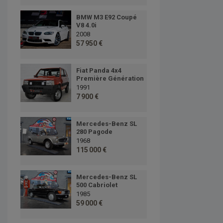
BMW M3 E92 Coupé
V8 4.0i
2008
57 950 €
Fiat Panda 4x4
Première Génération
1991
7 900 €
Mercedes-Benz SL
280 Pagode
1968
115 000 €
Mercedes-Benz SL
500 Cabriolet
1985
59 000 €