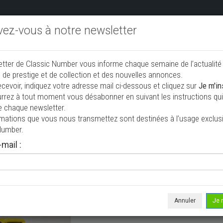
ivez-vous à notre newsletter
endre aux enchères
Annonceurs PRO
Annuaire des collec
etter de Classic Number vous informe chaque semaine de l’actualité
jouter une annonce
 de prestige et de collection et des nouvelles annonces.
ecevoir, indiquez votre adresse mail ci-dessous et cliquez sur
Je m'in
rrez à tout moment vous désabonner en suivant les instructions qui 
n à vendre
e chaque newsletter.
rmations que vous nous transmettez sont destinées à l’usage exclusi
Number.
mail :
Annuler
Je 