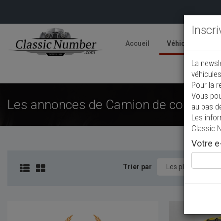
Inscr
Accueil
Véhicules
V
La newsl
A
véhicules
Pour la r
Vous pou
Les annonces de Camion de collectio
au bas d
Les info
Classic 
Votre e-
Trier par