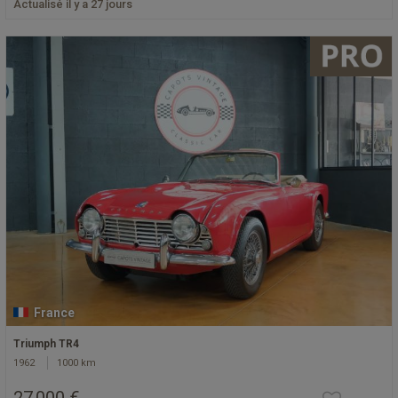
Actualisé il y a 27 jours
France
Triumph TR4
1962
1000 km
27 000 €