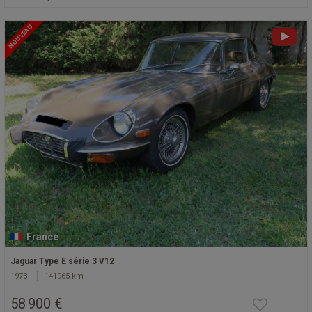
NOUVEAU
France
Jaguar Type E série 3 V12
1973
141965 km
58 900 €