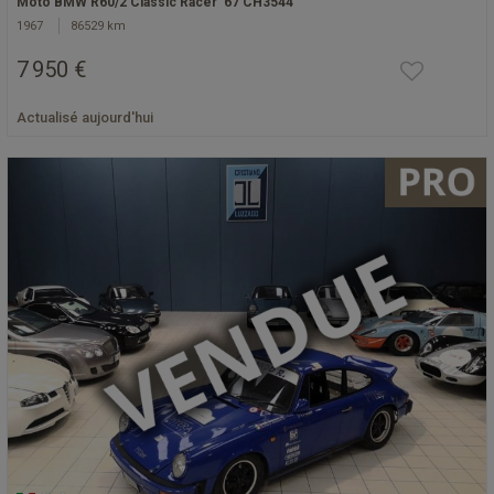
Moto BMW R60/2 Classic Racer '67 CH3544
1967
86529 km
7 950 €
Actualisé aujourd'hui