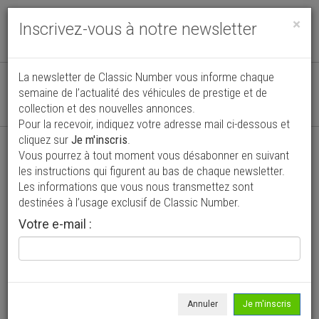
Toggle
×
Inscrivez-vous à notre newsletter
navigat
Véhicules de collection, sport et prestige
La newsletter de Classic Number vous informe chaque
semaine de l’actualité des véhicules de prestige et de
Actuellement
7557
annonces actualisées
collection et des nouvelles annonces.
de véhicules de particuliers et professionnels
Pour la recevoir, indiquez votre adresse mail ci-dessous et
cliquez sur
Je m'inscris
.
Vous pourrez à tout moment vous désabonner en suivant
les instructions qui figurent au bas de chaque newsletter.
Les informations que vous nous transmettez sont
destinées à l’usage exclusif de Classic Number.
Votre e-mail :
Annuler
Je m'inscris