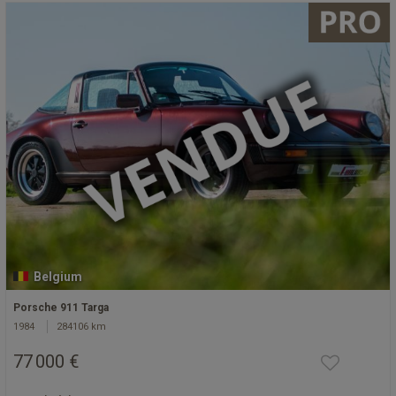
Belgium
Porsche 911 Targa
1984
284106 km
77 000 €