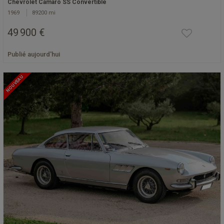
Chevrolet Camaro SS Convertible
1969
89200 mi
49 900 €
Publié aujourd'hui
NOUVEAU