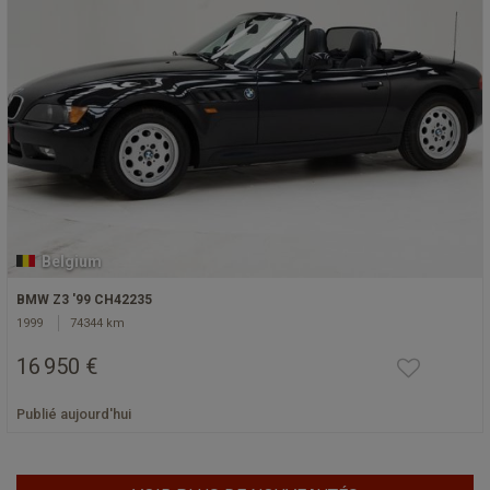
Belgium
BMW Z3 '99 CH42235
1999
74344 km
16 950 €
Publié aujourd'hui