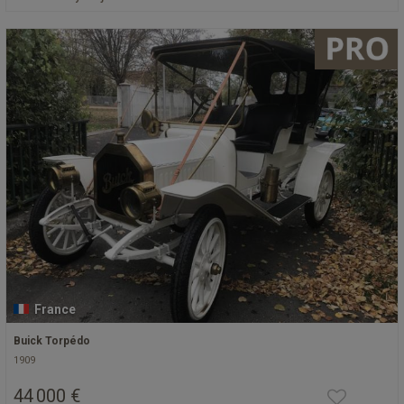
France
Buick Torpédo
1909
44 000 €