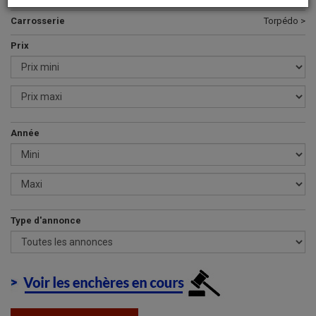
Carrosserie
Torpédo >
Prix
Année
Type d'annonce