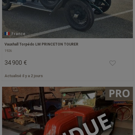
France
Vauxhall Torpédo LM PRINCETON TOURER
1926
34 900 €
Actualisé il y a 2 jours