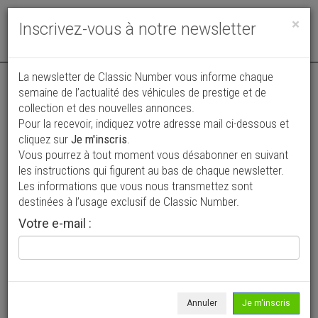
Toggle
×
Inscrivez-vous à notre newsletter
navigat
La newsletter de Classic Number vous informe chaque
semaine de l’actualité des véhicules de prestige et de
collection et des nouvelles annonces.
Pour la recevoir, indiquez votre adresse mail ci-dessous et
cliquez sur
Je m'inscris
.
Vous pourrez à tout moment vous désabonner en suivant
Vos annonces vues par
les instructions qui figurent au bas de chaque newsletter.
plus de 4 millions de collectionneurs
Les informations que vous nous transmettez sont
destinées à l’usage exclusif de Classic Number.
Ajouter une annonce
Votre e-mail :
> Rechercher un véhicule
Marque
Toutes >
Annuler
Je m'inscris
Modèle
Tous >