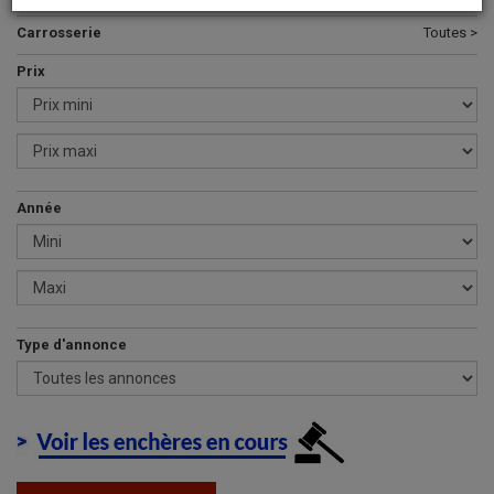
Carrosserie
Toutes >
Prix
Année
Type d'annonce