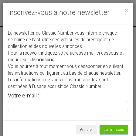
Toggle
×
Inscrivez-vous à notre newsletter
navigat
La newsletter de Classic Number vous informe chaque
semaine de l’actualité des véhicules de prestige et de
collection et des nouvelles annonces.
Pour la recevoir, indiquez votre adresse mail ci-dessous et
cliquez sur
Je m'inscris
.
Vous pourrez à tout moment vous désabonner en suivant
Vos annonces vues par
les instructions qui figurent au bas de chaque newsletter.
plus de 4 millions de collectionneurs
Les informations que vous nous transmettez sont
destinées à l’usage exclusif de Classic Number.
Ajouter une annonce
Votre e-mail :
> Rechercher un véhicule
Marque
Schmitt >
Annuler
Je m'inscris
Modèle
Tous >