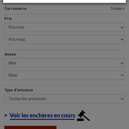
Carrosserie
Toutes >
Prix
Année
Type d'annonce