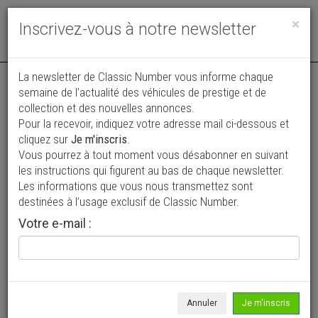
Toggle
×
Inscrivez-vous à notre newsletter
navigat
La newsletter de Classic Number vous informe chaque
semaine de l’actualité des véhicules de prestige et de
collection et des nouvelles annonces.
Pour la recevoir, indiquez votre adresse mail ci-dessous et
cliquez sur
Je m'inscris
.
Vous pourrez à tout moment vous désabonner en suivant
Vos annonces vues par
les instructions qui figurent au bas de chaque newsletter.
plus de 4 millions de collectionneurs
Les informations que vous nous transmettez sont
destinées à l’usage exclusif de Classic Number.
Ajouter une annonce
Votre e-mail :
> Rechercher un véhicule
Marque
Lazareth >
Annuler
Je m'inscris
Modèle
Tous >