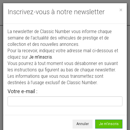
Toggle
×
Inscrivez-vous à notre newsletter
navigat
La newsletter de Classic Number vous informe chaque
semaine de l’actualité des véhicules de prestige et de
collection et des nouvelles annonces.
Pour la recevoir, indiquez votre adresse mail ci-dessous et
cliquez sur
Je m'inscris
.
Vous pourrez à tout moment vous désabonner en suivant
Vos annonces vues par
les instructions qui figurent au bas de chaque newsletter.
plus de 4 millions de collectionneurs
Les informations que vous nous transmettez sont
destinées à l’usage exclusif de Classic Number.
Ajouter une annonce
Votre e-mail :
> Rechercher un véhicule
Marque
Bizzarrini >
Annuler
Je m'inscris
Modèle
Tous >