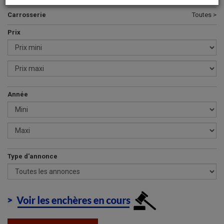
Carrosserie
Toutes >
Prix
Année
Type d'annonce