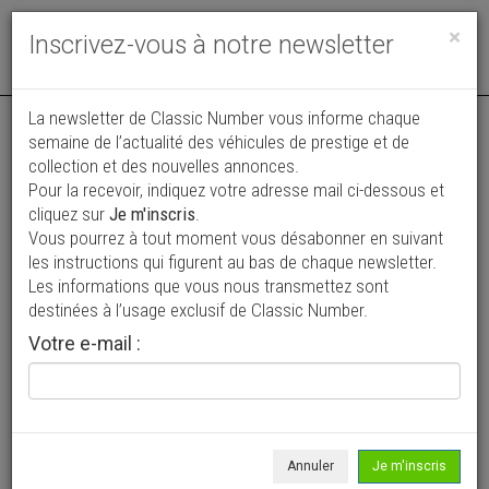
Toggle
×
Inscrivez-vous à notre newsletter
navigat
La newsletter de Classic Number vous informe chaque
semaine de l’actualité des véhicules de prestige et de
collection et des nouvelles annonces.
Pour la recevoir, indiquez votre adresse mail ci-dessous et
cliquez sur
Je m'inscris
.
Vous pourrez à tout moment vous désabonner en suivant
Vos annonces vues par
les instructions qui figurent au bas de chaque newsletter.
plus de 4 millions de collectionneurs
Les informations que vous nous transmettez sont
destinées à l’usage exclusif de Classic Number.
Ajouter une annonce
Votre e-mail :
> Rechercher un véhicule
Marque
Kelmark >
Annuler
Je m'inscris
Modèle
Tous >