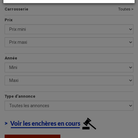
Carrosserie
Toutes >
Prix
Année
Type d'annonce