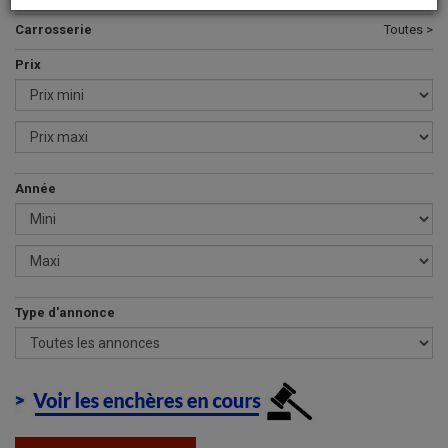
Carrosserie
Toutes >
Prix
Année
Type d'annonce