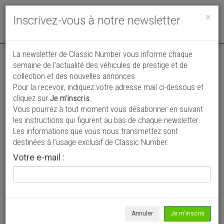
Toggle
×
Inscrivez-vous à notre newsletter
navigat
La newsletter de Classic Number vous informe chaque
semaine de l’actualité des véhicules de prestige et de
collection et des nouvelles annonces.
Pour la recevoir, indiquez votre adresse mail ci-dessous et
cliquez sur
Je m'inscris
.
Vous pourrez à tout moment vous désabonner en suivant
Vos annonces vues par
les instructions qui figurent au bas de chaque newsletter.
plus de 4 millions de collectionneurs
Les informations que vous nous transmettez sont
destinées à l’usage exclusif de Classic Number.
Ajouter une annonce
Votre e-mail :
> Rechercher un véhicule
Marque
Concept-Car >
Annuler
Je m'inscris
Modèle
Tous >