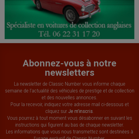
Abonnez-vous à notre
newsletters
La newsletter de Classic Number vous informe chaque
semaine de l’actualité des véhicules de prestige et de collection
et des nouvelles annonces.
Pour la recevoir, indiquez votre adresse mail ci-dessous et
cliquez sur
Je m'inscris
.
Vous pourrez à tout moment vous désabonner en suivant les
instructions qui figurent au bas de chaque newsletter.
Les informations que vous nous transmettez sont destinées à
l’usage exclusif de Classic Number.