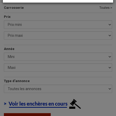
Carrosserie
Toutes >
Prix
Année
Type d'annonce