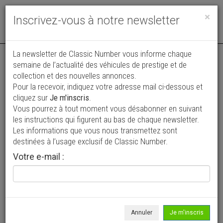
Toggle
×
Inscrivez-vous à notre newsletter
navigat
La newsletter de Classic Number vous informe chaque
semaine de l’actualité des véhicules de prestige et de
collection et des nouvelles annonces.
Pour la recevoir, indiquez votre adresse mail ci-dessous et
cliquez sur
Je m'inscris
.
Vous pourrez à tout moment vous désabonner en suivant
Vos annonces vues par
les instructions qui figurent au bas de chaque newsletter.
plus de 4 millions de collectionneurs
Les informations que vous nous transmettez sont
destinées à l’usage exclusif de Classic Number.
Ajouter une annonce
Votre e-mail :
> Rechercher un véhicule
Marque
Jensen >
Annuler
Je m'inscris
Modèle
Tous >