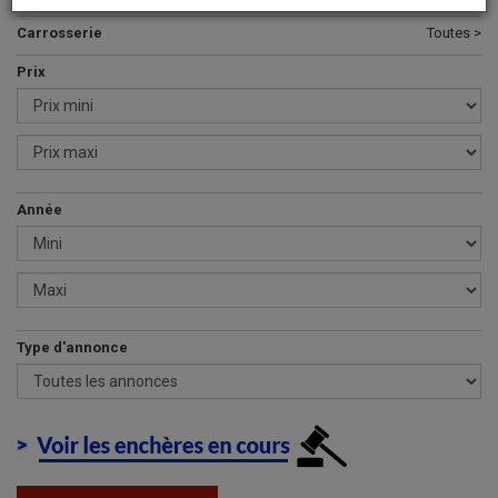
Carrosserie
Toutes >
Prix
Année
Type d'annonce