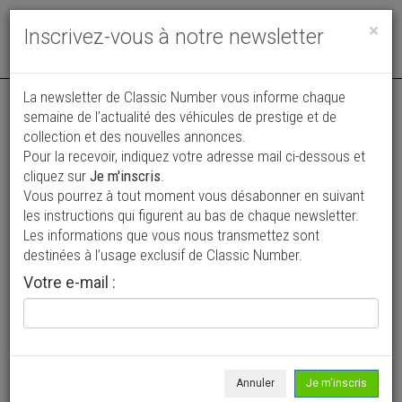
Toggle
×
Inscrivez-vous à notre newsletter
navigat
La newsletter de Classic Number vous informe chaque
semaine de l’actualité des véhicules de prestige et de
collection et des nouvelles annonces.
Pour la recevoir, indiquez votre adresse mail ci-dessous et
cliquez sur
Je m'inscris
.
Vous pourrez à tout moment vous désabonner en suivant
Vos annonces vues par
les instructions qui figurent au bas de chaque newsletter.
plus de 4 millions de collectionneurs
Les informations que vous nous transmettez sont
destinées à l’usage exclusif de Classic Number.
Ajouter une annonce
Votre e-mail :
> Rechercher un véhicule
Marque
Steyr >
Annuler
Je m'inscris
Modèle
Tous >