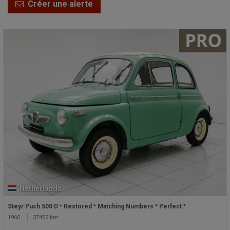
Créer une alerte
Netherlands
Steyr Puch 500 D * Restored * Matching Numbers * Perfect *
1960
37452 km