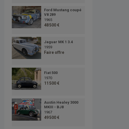
Ford Mustang coupé
V8 289
1965
48 500 €
Jaguar MK 1 3.4
1959
Faire offre
Fiat 500
1970
11 500 €
Austin Healey 3000
MKIII - BJ8
1967
49 500 €