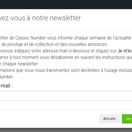
ivez-vous à notre newsletter
endre aux enchères
Annonceurs PRO
Annuaire des collec
etter de Classic Number vous informe chaque semaine de l’actualité
jouter une annonce
 de prestige et de collection et des nouvelles annonces.
ecevoir, indiquez votre adresse mail ci-dessous et cliquez sur
Je m'in
rrez à tout moment vous désabonner en suivant les instructions qui 
endre
e chaque newsletter.
rmations que vous nous transmettez sont destinées à l’usage exclusi
Number.
mail :
Annuler
Je 
 ne correspond à votre recherche, veuillez modifier vos critères de r