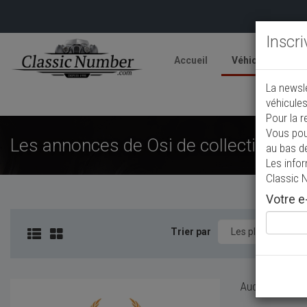
Inscr
Accueil
Véhicules
V
La newsl
A
véhicules
Pour la r
Vous pou
Les annonces de Osi de collection à v
au bas d
Les info
Classic 
Votre e-
Trier par
Aucun véhicule