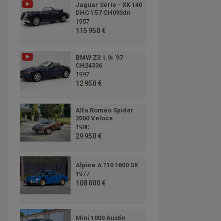
Jaguar Série - XK 140
DHC \'57 CH093dn
1957
115 950 €
BMW Z3 1.9i '97
CH24336
1997
12 950 €
Alfa Roméo Spider
2000 Veloce
1980
29 950 €
Alpine A 110 1600 SX
1977
108 000 €
Mini 1000 Austin