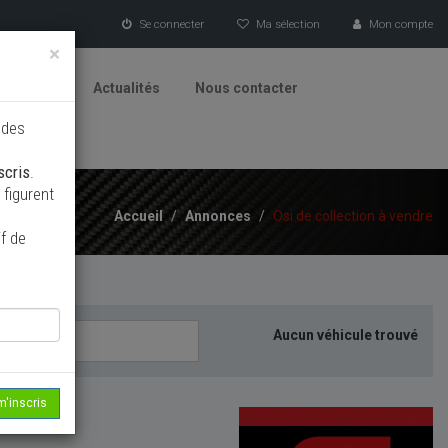
Se connecter
Ma sélection
Mon compte
×
tionneurs
Actualités
Nous contacter
 des
scris
.
figurent
Accueil
/
Annonces
/
Osi de collection à vendre
f de
Aucun véhicule trouvé
m'inscris
echerche...