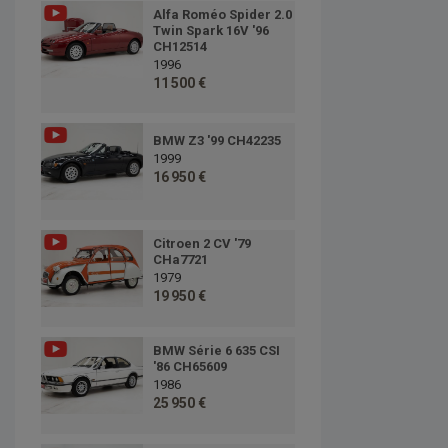
Alfa Roméo Spider 2.0
Twin Spark 16V '96
CH12514
1996
11 500 €
BMW Z3 '99 CH42235
1999
16 950 €
Citroen 2 CV '79
CHa7721
1979
19 950 €
BMW Série 6 635 CSI
'86 CH65609
1986
25 950 €