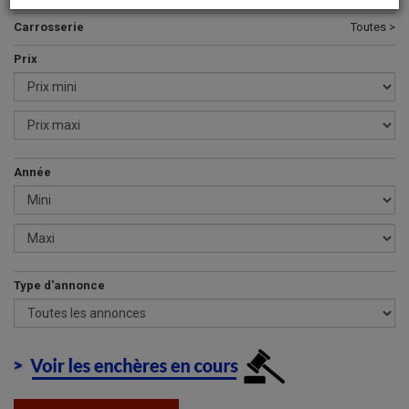
Carrosserie
Toutes >
Prix
Année
Type d'annonce