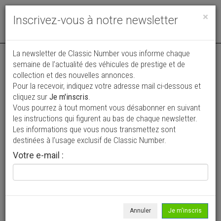
Toggle
×
Inscrivez-vous à notre newsletter
navigat
La newsletter de Classic Number vous informe chaque
semaine de l’actualité des véhicules de prestige et de
collection et des nouvelles annonces.
Pour la recevoir, indiquez votre adresse mail ci-dessous et
cliquez sur
Je m'inscris
.
Vous pourrez à tout moment vous désabonner en suivant
Vos annonces vues par
les instructions qui figurent au bas de chaque newsletter.
plus de 4 millions de collectionneurs
Les informations que vous nous transmettez sont
destinées à l’usage exclusif de Classic Number.
Ajouter une annonce
Votre e-mail :
> Rechercher un véhicule
Marque
Donkervoort >
Annuler
Je m'inscris
Modèle
Tous >