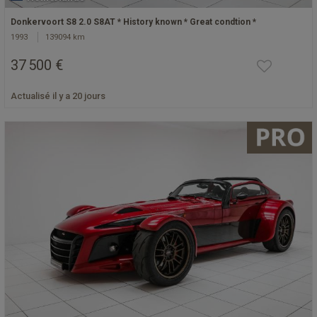
Donkervoort S8 2.0 S8AT * History known * Great condtion *
1993
139094 km
37 500 €
Actualisé il y a 20 jours