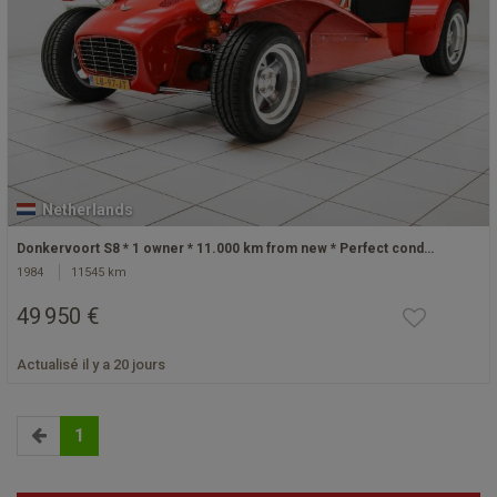
Netherlands
Donkervoort S8 * 1 owner * 11.000 km from new * Perfect cond…
1984
11545 km
49 950 €
Actualisé il y a 20 jours
1