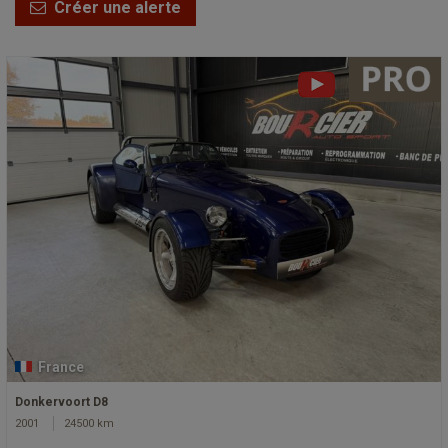
Créer une alerte
France
Donkervoort D8
2001
24500 km