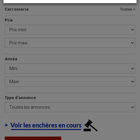
Carrosserie
Toutes >
Prix
Année
Type d'annonce