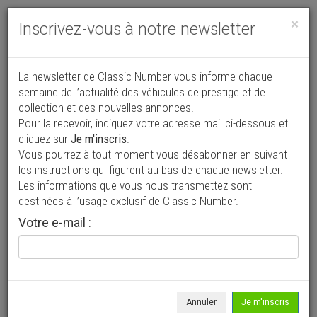
Toggle
×
Inscrivez-vous à notre newsletter
navigat
La newsletter de Classic Number vous informe chaque
semaine de l’actualité des véhicules de prestige et de
collection et des nouvelles annonces.
Pour la recevoir, indiquez votre adresse mail ci-dessous et
cliquez sur
Je m'inscris
.
Vous pourrez à tout moment vous désabonner en suivant
Vos annonces vues par
les instructions qui figurent au bas de chaque newsletter.
plus de 4 millions de collectionneurs
Les informations que vous nous transmettez sont
destinées à l’usage exclusif de Classic Number.
Ajouter une annonce
Votre e-mail :
> Rechercher un véhicule
Marque
Glas >
Annuler
Je m'inscris
Modèle
Tous >