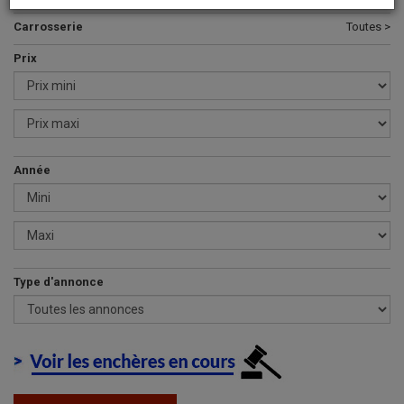
Carrosserie
Toutes >
Prix
Année
Type d'annonce