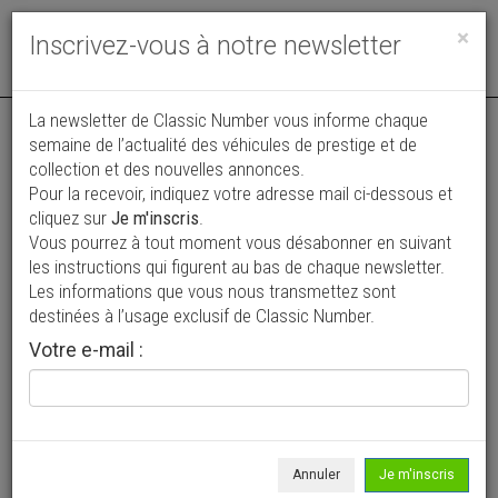
Toggle
×
Inscrivez-vous à notre newsletter
navigat
La newsletter de Classic Number vous informe chaque
semaine de l’actualité des véhicules de prestige et de
collection et des nouvelles annonces.
Pour la recevoir, indiquez votre adresse mail ci-dessous et
cliquez sur
Je m'inscris
.
Vous pourrez à tout moment vous désabonner en suivant
Vos annonces vues par
les instructions qui figurent au bas de chaque newsletter.
plus de 4 millions de collectionneurs
Les informations que vous nous transmettez sont
destinées à l’usage exclusif de Classic Number.
Ajouter une annonce
Votre e-mail :
> Rechercher un véhicule
Marque
Lister >
Annuler
Je m'inscris
Modèle
Tous >