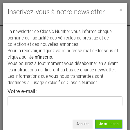
Toggle
×
Inscrivez-vous à notre newsletter
navigat
La newsletter de Classic Number vous informe chaque
semaine de l’actualité des véhicules de prestige et de
collection et des nouvelles annonces.
Pour la recevoir, indiquez votre adresse mail ci-dessous et
cliquez sur
Je m'inscris
.
Vous pourrez à tout moment vous désabonner en suivant
Vos annonces vues par
les instructions qui figurent au bas de chaque newsletter.
plus de 4 millions de collectionneurs
Les informations que vous nous transmettez sont
destinées à l’usage exclusif de Classic Number.
Ajouter une annonce
Votre e-mail :
> Rechercher un véhicule
Marque
Marendaz >
Annuler
Je m'inscris
Modèle
Tous >