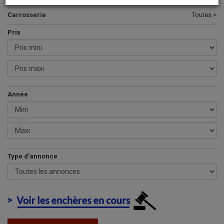
Carrosserie
Toutes >
Prix
Année
Type d'annonce