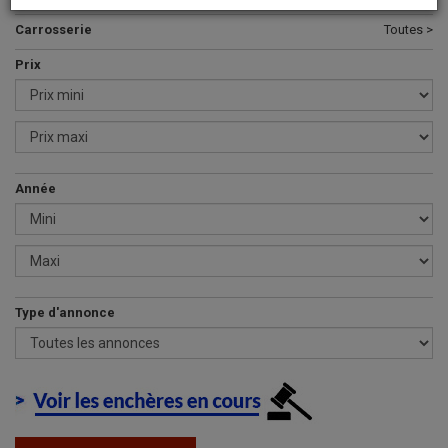
Carrosserie
Toutes >
Prix
Année
Type d'annonce