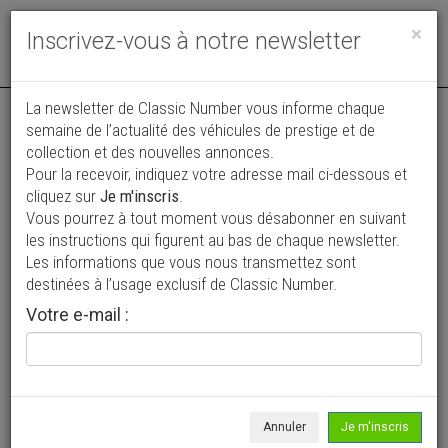
Toggle
×
Inscrivez-vous à notre newsletter
navigat
La newsletter de Classic Number vous informe chaque
semaine de l’actualité des véhicules de prestige et de
collection et des nouvelles annonces.
Pour la recevoir, indiquez votre adresse mail ci-dessous et
cliquez sur
Je m'inscris
.
Vous pourrez à tout moment vous désabonner en suivant
Vos annonces vues par
les instructions qui figurent au bas de chaque newsletter.
plus de 4 millions de collectionneurs
Les informations que vous nous transmettez sont
destinées à l’usage exclusif de Classic Number.
Ajouter une annonce
Votre e-mail :
> Rechercher un véhicule
Marque
Tiger >
Annuler
Je m'inscris
Modèle
Tous >