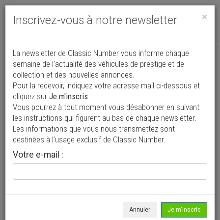
Toggle
×
Inscrivez-vous à notre newsletter
navigat
La newsletter de Classic Number vous informe chaque
semaine de l’actualité des véhicules de prestige et de
collection et des nouvelles annonces.
Pour la recevoir, indiquez votre adresse mail ci-dessous et
cliquez sur
Je m'inscris
.
Vous pourrez à tout moment vous désabonner en suivant
Vos annonces vues par
les instructions qui figurent au bas de chaque newsletter.
plus de 4 millions de collectionneurs
Les informations que vous nous transmettez sont
destinées à l’usage exclusif de Classic Number.
Ajouter une annonce
Votre e-mail :
> Rechercher un véhicule
Marque
Essex >
Annuler
Je m'inscris
Modèle
Tous >