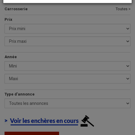
Carrosserie
Toutes >
Prix
Année
Type d'annonce