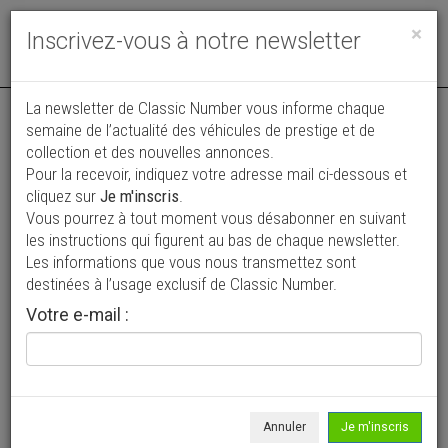
Toggle
×
Inscrivez-vous à notre newsletter
navigat
La newsletter de Classic Number vous informe chaque
semaine de l’actualité des véhicules de prestige et de
collection et des nouvelles annonces.
Pour la recevoir, indiquez votre adresse mail ci-dessous et
cliquez sur
Je m'inscris
.
Vous pourrez à tout moment vous désabonner en suivant
Vos annonces vues par
les instructions qui figurent au bas de chaque newsletter.
plus de 4 millions de collectionneurs
Les informations que vous nous transmettez sont
destinées à l’usage exclusif de Classic Number.
Ajouter une annonce
Votre e-mail :
> Rechercher un véhicule
Marque
CBP >
Annuler
Je m'inscris
Modèle
Tous >