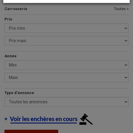
Carrosserie
Toutes >
Prix
Année
Type d'annonce