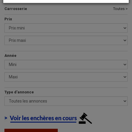
Carrosserie
Toutes >
Prix
Année
Type d'annonce