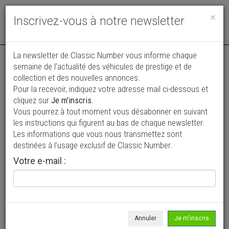
Toggle
×
Inscrivez-vous à notre newsletter
navigat
La newsletter de Classic Number vous informe chaque
semaine de l’actualité des véhicules de prestige et de
collection et des nouvelles annonces.
Pour la recevoir, indiquez votre adresse mail ci-dessous et
cliquez sur
Je m'inscris
.
Vous pourrez à tout moment vous désabonner en suivant
Vos annonces vues par
les instructions qui figurent au bas de chaque newsletter.
plus de 4 millions de collectionneurs
Les informations que vous nous transmettez sont
destinées à l’usage exclusif de Classic Number.
Ajouter une annonce
Votre e-mail :
> Rechercher un véhicule
Marque
Glasspar >
Annuler
Je m'inscris
Modèle
Tous >