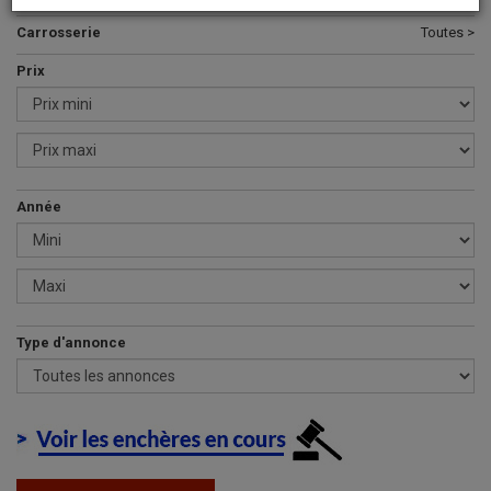
Carrosserie
Toutes >
Prix
Année
Type d'annonce