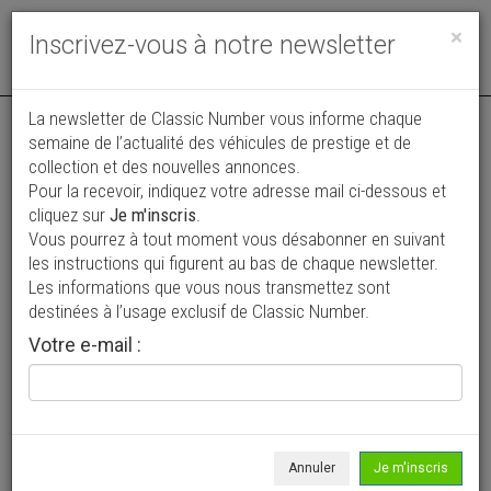
Toggle
×
Inscrivez-vous à notre newsletter
navigat
La newsletter de Classic Number vous informe chaque
semaine de l’actualité des véhicules de prestige et de
collection et des nouvelles annonces.
Pour la recevoir, indiquez votre adresse mail ci-dessous et
cliquez sur
Je m'inscris
.
Vous pourrez à tout moment vous désabonner en suivant
Vos annonces vues par
les instructions qui figurent au bas de chaque newsletter.
plus de 4 millions de collectionneurs
Les informations que vous nous transmettez sont
destinées à l’usage exclusif de Classic Number.
Ajouter une annonce
Votre e-mail :
> Rechercher un véhicule
Marque
Sunbeam-Talbot >
Annuler
Je m'inscris
Modèle
Tous >