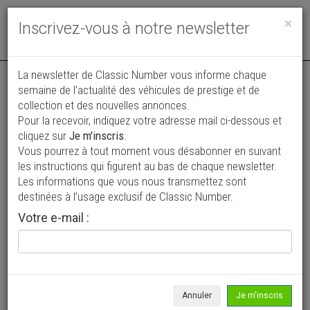
Toggle
×
Inscrivez-vous à notre newsletter
navigat
La newsletter de Classic Number vous informe chaque
semaine de l’actualité des véhicules de prestige et de
collection et des nouvelles annonces.
Pour la recevoir, indiquez votre adresse mail ci-dessous et
cliquez sur
Je m'inscris
.
Vous pourrez à tout moment vous désabonner en suivant
Vos annonces vues par
les instructions qui figurent au bas de chaque newsletter.
plus de 4 millions de collectionneurs
Les informations que vous nous transmettez sont
destinées à l’usage exclusif de Classic Number.
Ajouter une annonce
Votre e-mail :
> Rechercher un véhicule
Marque
Bignan-salmson >
Annuler
Je m'inscris
Modèle
Tous >