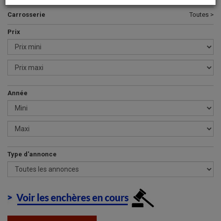
Carrosserie
Toutes >
Prix
Année
Type d'annonce