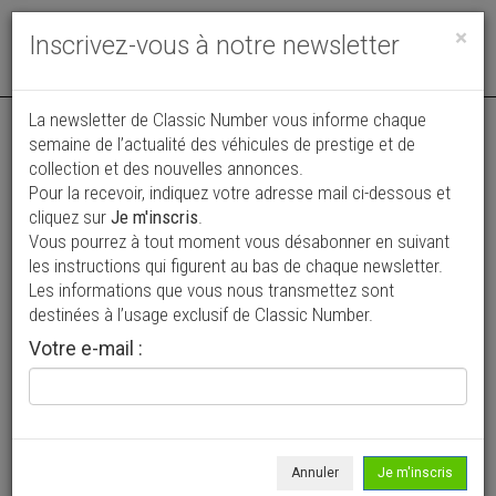
Toggle
×
Inscrivez-vous à notre newsletter
navigat
La newsletter de Classic Number vous informe chaque
semaine de l’actualité des véhicules de prestige et de
collection et des nouvelles annonces.
Pour la recevoir, indiquez votre adresse mail ci-dessous et
cliquez sur
Je m'inscris
.
Vous pourrez à tout moment vous désabonner en suivant
Vos annonces vues par
les instructions qui figurent au bas de chaque newsletter.
plus de 4 millions de collectionneurs
Les informations que vous nous transmettez sont
destinées à l’usage exclusif de Classic Number.
Ajouter une annonce
Votre e-mail :
> Rechercher un véhicule
Marque
Bébé >
Annuler
Je m'inscris
Modèle
Tous >