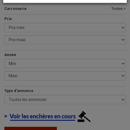
Carrosserie
Toutes >
Prix
Année
Type d'annonce