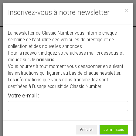
Toggle
×
Inscrivez-vous à notre newsletter
navigat
La newsletter de Classic Number vous informe chaque
semaine de l’actualité des véhicules de prestige et de
collection et des nouvelles annonces.
Pour la recevoir, indiquez votre adresse mail ci-dessous et
cliquez sur
Je m'inscris
.
Vous pourrez à tout moment vous désabonner en suivant
Vos annonces vues par
les instructions qui figurent au bas de chaque newsletter.
plus de 4 millions de collectionneurs
Les informations que vous nous transmettez sont
destinées à l’usage exclusif de Classic Number.
Ajouter une annonce
Votre e-mail :
> Rechercher un véhicule
Marque
Mitsuoka >
Annuler
Je m'inscris
Modèle
Tous >