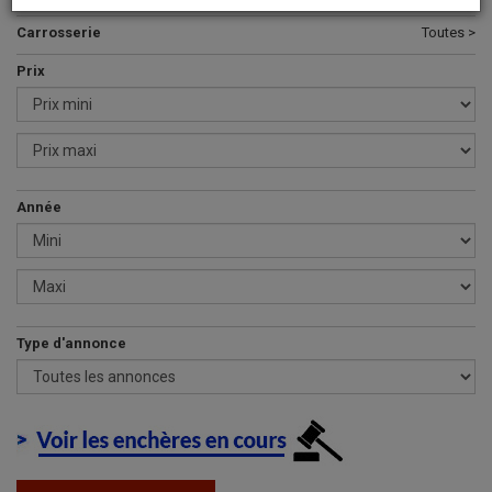
Carrosserie
Toutes >
Prix
Année
Type d'annonce