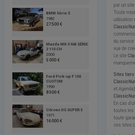
par un site
Toute mise
BMW Série 3
utilisatio
1982
27 500 €
ClassicNu
commerciali
du service
Mazda MX-5 NB SÉRIE
vue de cré
2 110 CH
2000
Le site
Cla
5 000 €
manquement
Sites tiers
Ford Pick-up F 150
ClassicNu
CUSTOM
1990
et Agenda)
8 500 €
ClassicNu
En cas d'ut
toutes les
Citroen DS SUPER 5
1971
toute gara
16 000 €
ces sites o