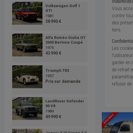
Indemnité
Volkswagen Golf 1
Vous accep
GTI
contre tou
1981
38 990 €
des présen
tiers.
Alfa Roméo Giulia GT
Confidentia
2000 Bertone Coupé
Les cookie
1975
43 990 €
l’utilisate
garder en m
de retrait
Triumph TR3
paramétrag
1957
Prix sur demande
refuser de 
LandRover Defender
90 V8
1989
NOUVEAU
49 990 €
Jaguar XJS Coupé 4.0