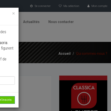
Se connecter
Ma sélection
Mon compte
×
tionneurs
Actualités
Nous contacter
 des
scris
.
figurent
Accueil
/
Qui sommes-nous ?
f de
m'inscris