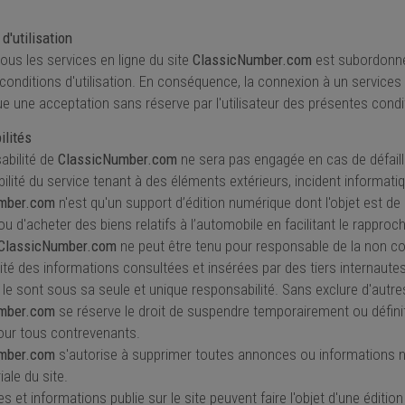
d'utilisation
ous les services en ligne du site
ClassicNumber.com
est subordonné
conditions d'utilisation. En conséquence, la connexion à un services
ue une acceptation sans réserve par l'utilisateur des présentes condit
lités
abilité de
ClassicNumber.com
ne sera pas engagée en cas de défailla
bilité du service tenant à des éléments extérieurs, incident informati
mber.com
n'est qu'un support d’édition numérique dont l'objet est de 
ou d'acheter des biens relatifs à l’automobile en facilitant le rappro
ClassicNumber.com
ne peut être tenu pour responsable de la non co
cité des informations consultées et insérées par des tiers internaut
ur le sont sous sa seule et unique responsabilité. Sans exclure d'autr
mber.com
se réserve le droit de suspendre temporairement ou défini
our tous contrevenants.
mber.com
s'autorise à supprimer toutes annonces ou informations n
iale du site.
 et informations publie sur le site peuvent faire l'objet d'une édition 