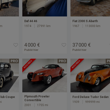
e
Daf 44 46
Fiat 2300 S Abarth
km
1974
27991 km
1967
113000 km
4 000 €
37 000 €
Publié hier
Publié hier
NOUVEAU
NOUVEAU
Plymouth Prowler
Club Coupe
Ford Deluxe Tudor Sedan
Convertible
mi
1939
999999 mi
2001
1755 mi