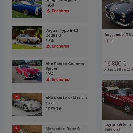
1968
Jaguar Type E 4.2
Goggomobil TS 
Coupé S1
1966
1964
16 800 €
Alfa Roméo Giulietta
Spider
Actualisé il y a 23 
1962
Alfa Roméo Spider 2.0
1992
19 950 €
Jaguar Série - X
Mercedes-Benz SL
Cabriolet