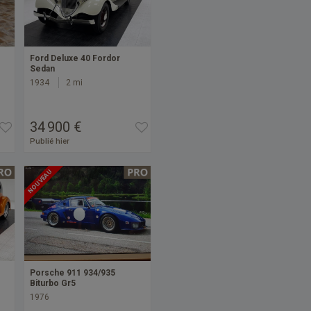
Ford Deluxe 40 Fordor
Sedan
1934
2 mi
34 900 €
Publié hier
NOUVEAU
Porsche 911 934/935
Biturbo Gr5
1976