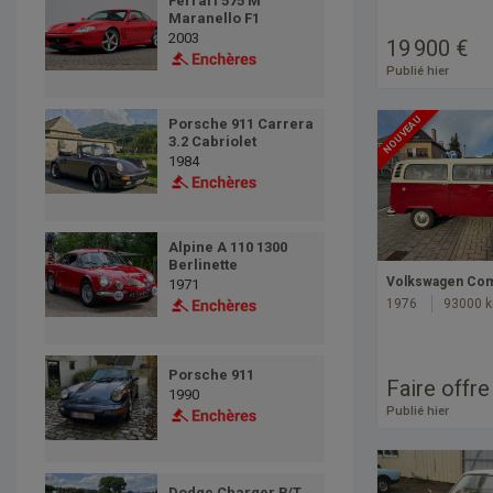
Ferrari 575 M
Maranello F1
2003
19 900 €
Publié hier
NOUVEAU
Porsche 911 Carrera
3.2 Cabriolet
1984
Alpine A 110 1300
Berlinette
Volkswagen Com
1971
1976
93000 
Porsche 911
Faire offre
1990
Publié hier
Dodge Charger R/T