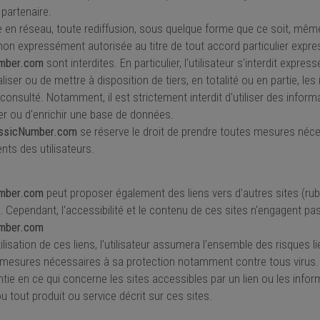
 partenaire.
 en réseau, toute rediffusion, sous quelque forme que ce soit, même p
n non expressément autorisée au titre de tout accord particulier exp
mber.com
sont interdites. En particulier, l'utilisateur s'interdit expre
ser ou de mettre à disposition de tiers, en totalité ou en partie, le
 consulté. Notamment, il est strictement interdit d'utiliser des info
er ou d'enrichir une base de données.
ssicNumber.com
se réserve le droit de prendre toutes mesures néce
s des utilisateurs.
mber.com
peut proposer également des liens vers d'autres sites (ru
. Cependant, l'accessibilité et le contenu de ces sites n'engagent pas
mber.com
ilisation de ces liens, l'utilisateur assumera l'ensemble des risques li
 mesures nécessaires à sa protection notamment contre tous virus
ntie en ce qui concerne les sites accessibles par un lien ou les info
u tout produit ou service décrit sur ces sites.