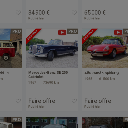
34 900 €
65 000 €
Publié hier
Publié hier
NOUVEAU
NOUVEAU
Mercedes-Benz SE 250
bi T2
Alfa Roméo Spider \\
Cabriolet
km
1968
61500 km
1967
73690 km
Faire offre
Faire offre
Publié hier
Publié hier