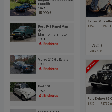
Facelift
1994
15 990 €
Renault Goélett
1954
88345 
Ford F-3 Panel Van
4×4
Marmonherrington
1951
1 750 €
Publié hier
Volvo 240 GL Estate
NOUVEAU
1988
Fiat 500
1972
Ford Deluxe 85 
1937
72795 