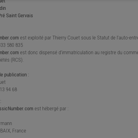
uet
din
ré Saint Gervais
mber.com
est exploité par Thierry Couet sous le Statut de l’auto-ent
333 580 835
mber.com
est donc dispensé d’immatriculation au registre du comm
iétés (RCS).
e publication :
uet
 13 94 68
:
ssicNumber.com
est hébergé par :
ermann
BAIX, France