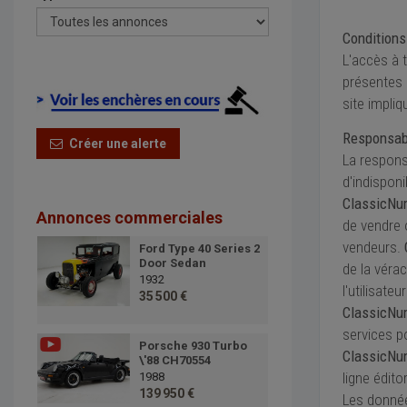
Conditions 
L'accès à t
présentes 
site impliq
Responsabi
Créer une alerte
La respons
d'indisponi
ClassicNu
Annonces commerciales
de vendre 
vendeurs.
Ford Type 40 Series 2
Door Sedan
de la véra
1932
l'utilisate
35 500 €
ClassicNu
services p
Porsche 930 Turbo
ClassicNu
\'88 CH70554
ligne éditor
1988
139 950 €
Les données