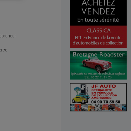
repreneur
erce