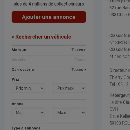
Thierry Co
plus de 4 millions de collectionneurs
32 rue Bau
93310 Le P
Ajouter une annonce
ClassicNu
> Rechercher un véhicule
N° SIREN 
ClassicNu
Marque
Toutes >
et des soc
Modèle
Tous >
Carrosserie
Toutes >
Directeur d
Thierry Co
Prix
Tél : 06 12
Hébergeur 
Le site
Cla
Année
OVH
2 rue Kell
59100 ROU
Type d'annonce