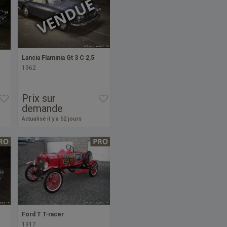
Lancia Flaminia Gt 3 C 2,5
1962
Prix sur
demande
Actualisé il y a 52 jours
Ford T T-racer
1917