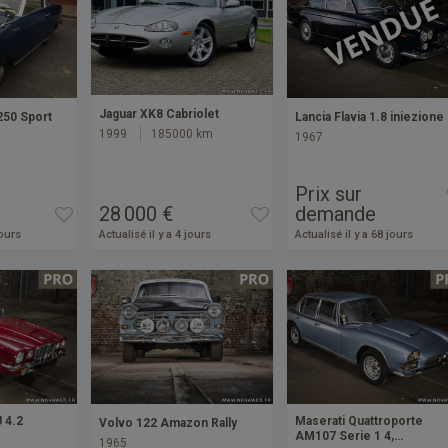
Jaguar XK8 Cabriolet
Lancia Flavia 1.8 iniezione
250 Sport
1999
185000 km
1967
Prix sur
28 000 €
demande
jours
Actualisé il y a 4 jours
Actualisé il y a 68 jours
J 4.2
Maserati Quattroporte
Volvo 122 Amazon Rally
AM107 Serie 1 4,…
1965