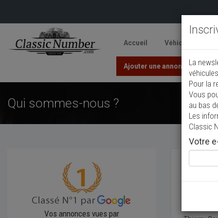
Inscr
Accueil
Véhicules
V
La newsl
Ajouter une annonce
véhicules
Pour la r
Vous pou
Qui sommes-nous ?
au bas d
Les info
Classic 
Votre e-
Qui s
ClassicNu
Vos annonces vues par