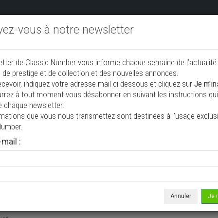
ivez-vous à notre newsletter
endre aux enchères
Annonceurs PRO
Annuaire des collec
etter de Classic Number vous informe chaque semaine de l’actualité
 de prestige et de collection et des nouvelles annonces.
ecevoir, indiquez votre adresse mail ci-dessous et cliquez sur
Je m'in
rrez à tout moment vous désabonner en suivant les instructions qui 
e chaque newsletter.
rmations que vous nous transmettez sont destinées à l’usage exclusi
Number.
mail :
ommes-nous ?
mber.com
est édité par :
Annuler
Je 