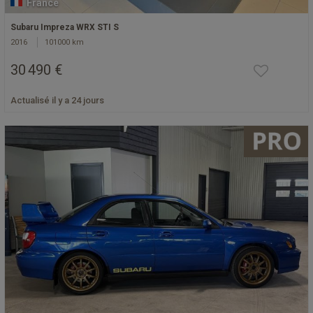
France
Subaru Impreza WRX STI S
2016
101000 km
30 490 €
Actualisé il y a 24 jours