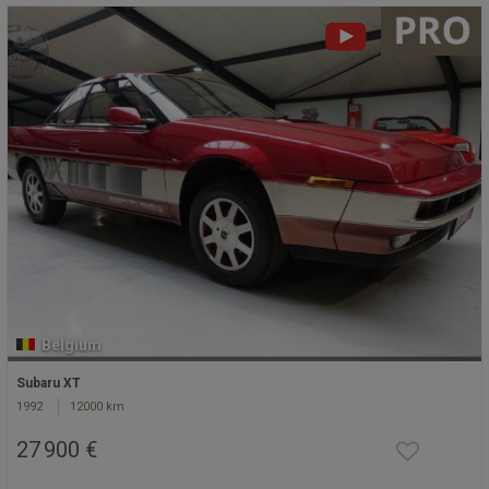
Belgium
Subaru XT
1992
12000 km
27 900 €