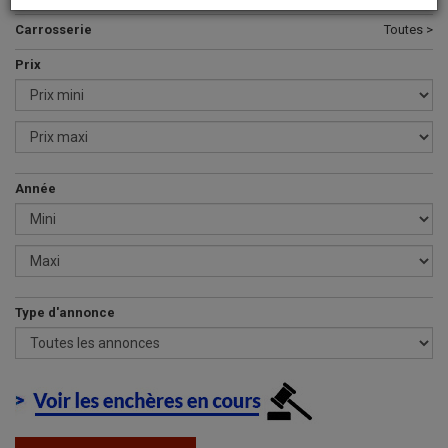
Carrosserie
Toutes >
Prix
Année
Type d'annonce