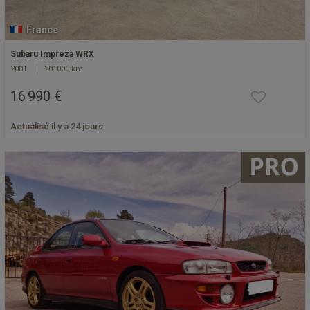
France
Subaru Impreza WRX
2001
201000 km
16 990 €
Actualisé il y a 24 jours