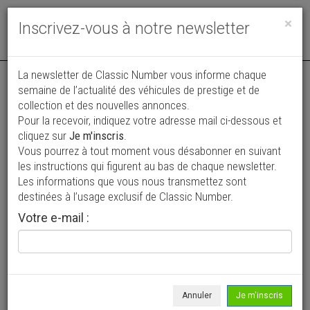
Toggle
×
Inscrivez-vous à notre newsletter
navigat
La newsletter de Classic Number vous informe chaque
semaine de l’actualité des véhicules de prestige et de
collection et des nouvelles annonces.
Pour la recevoir, indiquez votre adresse mail ci-dessous et
cliquez sur
Je m'inscris
.
Vous pourrez à tout moment vous désabonner en suivant
Vos annonces vues par
les instructions qui figurent au bas de chaque newsletter.
plus de 4 millions de collectionneurs
Les informations que vous nous transmettez sont
destinées à l’usage exclusif de Classic Number.
Ajouter une annonce
Votre e-mail :
> Rechercher un véhicule
Marque
Subaru >
Annuler
Je m'inscris
Modèle
Tous >