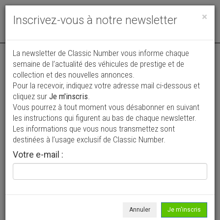
Toggle
×
Inscrivez-vous à notre newsletter
navigat
La newsletter de Classic Number vous informe chaque
semaine de l’actualité des véhicules de prestige et de
collection et des nouvelles annonces.
Pour la recevoir, indiquez votre adresse mail ci-dessous et
cliquez sur
Je m'inscris
.
Vous pourrez à tout moment vous désabonner en suivant
Vos annonces vues par
les instructions qui figurent au bas de chaque newsletter.
plus de 4 millions de collectionneurs
Les informations que vous nous transmettez sont
destinées à l’usage exclusif de Classic Number.
Ajouter une annonce
Votre e-mail :
> Rechercher un véhicule
Marque
Metz >
Annuler
Je m'inscris
Modèle
Tous >