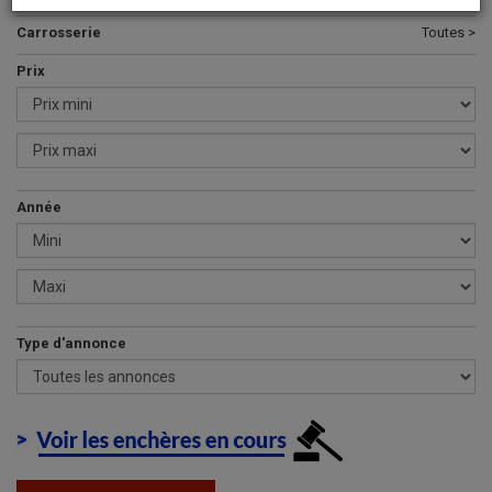
Carrosserie
Toutes >
Prix
Année
Type d'annonce