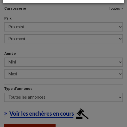
Carrosserie
Toutes >
Prix
Année
Type d'annonce