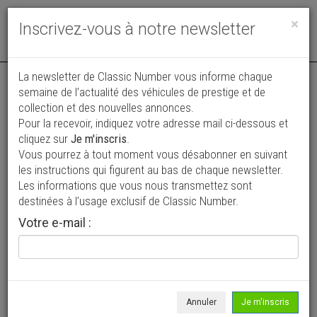
Toggle
×
Inscrivez-vous à notre newsletter
navigat
La newsletter de Classic Number vous informe chaque
semaine de l’actualité des véhicules de prestige et de
collection et des nouvelles annonces.
Pour la recevoir, indiquez votre adresse mail ci-dessous et
cliquez sur
Je m'inscris
.
Vous pourrez à tout moment vous désabonner en suivant
Vos annonces vues par
les instructions qui figurent au bas de chaque newsletter.
plus de 4 millions de collectionneurs
Les informations que vous nous transmettez sont
destinées à l’usage exclusif de Classic Number.
Ajouter une annonce
Votre e-mail :
> Rechercher un véhicule
Marque
Bandini >
Annuler
Je m'inscris
Modèle
Tous >