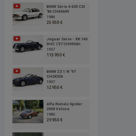
BMW Série 6 635 CSI
'86 CH65609
1986
25 950 €
Jaguar Série - XK 140
DHC \'57 CH093dn
1957
115 950 €
BMW Z3 1.9i '97
CH24336
1997
12 950 €
Alfa Roméo Spider
2000 Veloce
1980
29 950 €