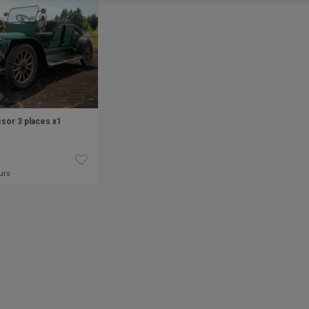
sor 3 places x1
ours