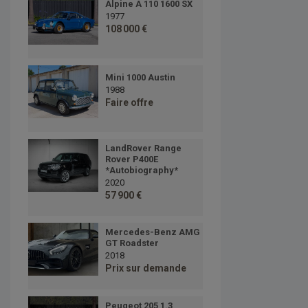
Alpine A 110 1600 SX
1977
108 000 €
Mini 1000 Austin
1988
Faire offre
LandRover Range
Rover P400E
*Autobiography*
2020
57 900 €
Mercedes-Benz AMG
GT Roadster
2018
Prix sur demande
Peugeot 205 1.3