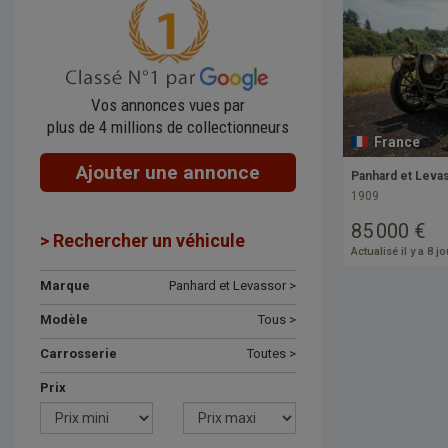
Vos annonces vues par
plus de 4 millions de collectionneurs
France
Ajouter une annonce
Panhard et Levas
1909
85 000 €
> Rechercher un véhicule
Actualisé il y a 8 j
Marque
Panhard et Levassor >
Modèle
Tous >
Carrosserie
Toutes >
Prix