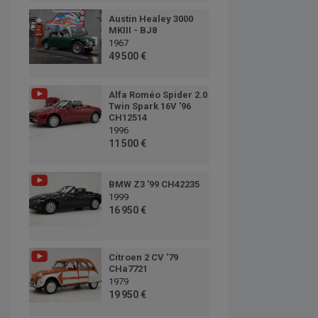
Austin Healey 3000
MKIII - BJ8
1967
49 500 €
Alfa Roméo Spider 2.0
Twin Spark 16V '96
CH12514
1996
11 500 €
BMW Z3 '99 CH42235
1999
16 950 €
Citroen 2 CV '79
CHa7721
1979
19 950 €