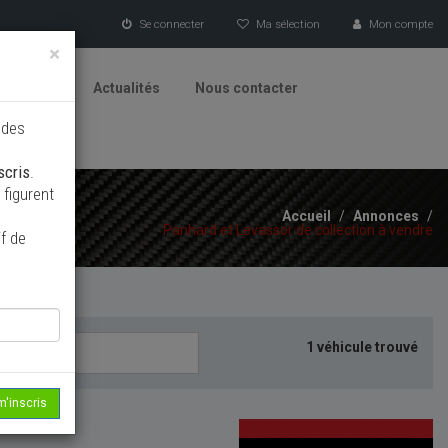
Se connecter
Ma sélection
Mon compte
×
tionneurs
Actualités
Nous contacter
 des
scris
.
figurent
Accueil
/
Annonces
/
Panhard et Levassor de collection à vendre
f de
1 véhicule trouvé
m'inscris