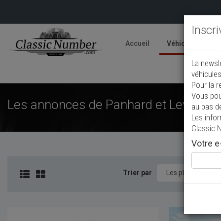
Inscr
Accueil
Véhicules
V
La newsl
A
véhicules
Pour la r
Vous pou
Les annonces de Panhard et Levassor 
au bas d
Les info
Classic 
Votre e-
Trier par