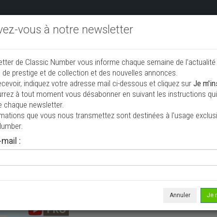
ivez-vous à notre newsletter
endre aux enchères
Annonceurs PRO
Annuaire des collec
etter de Classic Number vous informe chaque semaine de l’actualité
jouter une annonce
 de prestige et de collection et des nouvelles annonces.
ecevoir, indiquez votre adresse mail ci-dessous et cliquez sur
Je m'in
rrez à tout moment vous désabonner en suivant les instructions qui 
de collection à vendre
e chaque newsletter.
rmations que vous nous transmettez sont destinées à l’usage exclusi
Number.
mail :
Annuler
Je 