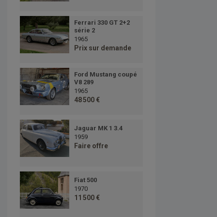
Ferrari 330 GT 2+2
série 2
1965
Prix sur demande
Ford Mustang coupé
V8 289
1965
48 500 €
Jaguar MK 1 3.4
1959
Faire offre
Fiat 500
1970
11 500 €