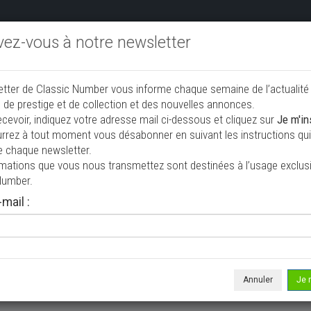
ivez-vous à notre newsletter
endre aux enchères
Annonceurs PRO
Annuaire des collec
etter de Classic Number vous informe chaque semaine de l’actualité
jouter une annonce
 de prestige et de collection et des nouvelles annonces.
ecevoir, indiquez votre adresse mail ci-dessous et cliquez sur
Je m'in
rrez à tout moment vous désabonner en suivant les instructions qui 
vendre
e chaque newsletter.
rmations que vous nous transmettez sont destinées à l’usage exclusi
Number.
mail :
Annuler
Je 
 ne correspond à votre recherche, veuillez modifier vos critères de r