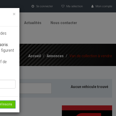
Se connecter
Ma sélection
Mon compte
×
tionneurs
Actualités
Nous contacter
 des
scris
.
figurent
Accueil
/
Annonces
/
Van de collection à vendre
f de
Aucun véhicule trouvé
m'inscris
echerche...