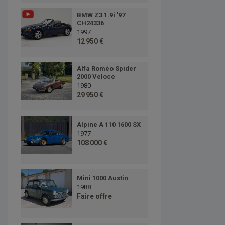
BMW Z3 1.9i '97
CH24336
1997
12 950 €
Alfa Roméo Spider
2000 Veloce
1980
29 950 €
Alpine A 110 1600 SX
1977
108 000 €
Mini 1000 Austin
1988
Faire offre