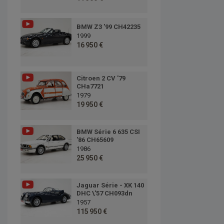
BMW Z3 '99 CH42235
1999
16 950 €
Citroen 2 CV '79
CHa7721
1979
19 950 €
BMW Série 6 635 CSI
'86 CH65609
1986
25 950 €
Jaguar Série - XK 140
DHC \'57 CH093dn
1957
115 950 €