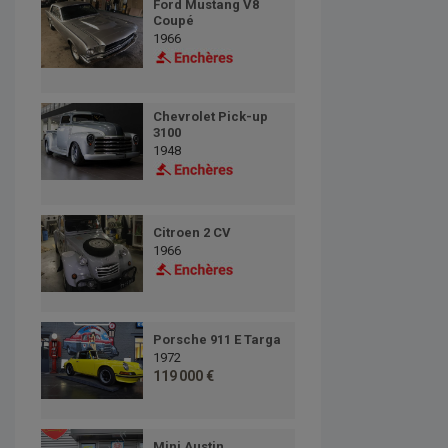
Ford Mustang V8
Coupé
1966
Chevrolet Pick-up
3100
1948
Citroen 2 CV
1966
Porsche 911 E Targa
1972
119 000 €
Mini Austin