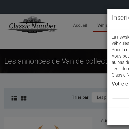
Inscr
Accueil
Véhicules
V
La newsl
A
véhicules
Pour la r
Vous pou
Les annonces de Van de collection à 
au bas d
Les info
Classic 
Votre e-
Trier par
Aucun véhicule